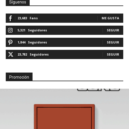
Síguenos
23,683
Fans
ME GUSTA
5,321
Seguidores
SEGUIR
1,844
Seguidores
SEGUIR
23,782
Seguidores
SEGUIR
Promoción