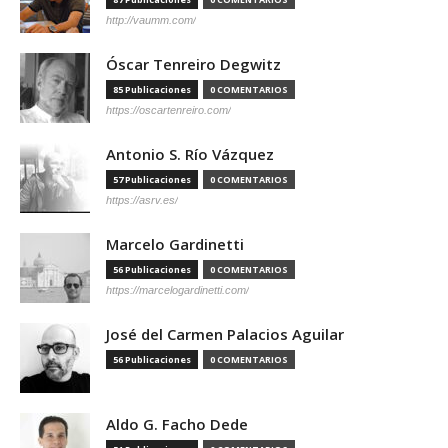
http://vaumm.com/
Óscar Tenreiro Degwitz
85 Publicaciones
0 COMENTARIOS
https://oscartenreiro.com/
Antonio S. Río Vázquez
57 Publicaciones
0 COMENTARIOS
https://asrv.es/
Marcelo Gardinetti
56 Publicaciones
0 COMENTARIOS
https://marcelogardinetti.com/
José del Carmen Palacios Aguilar
56 Publicaciones
0 COMENTARIOS
Aldo G. Facho Dede