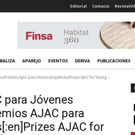
Editorial
Contacto
RevistaVA
BALIZA
APAREJO
EVENTOS
DERIVA
PUBLICACIONES
osPremios AJAC para Novos ArquitectosPrizes AJAC for Young...
C para Jóvenes
remios AJAC para
[:en]Prizes AJAC for