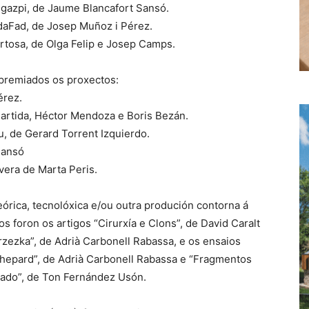
egazpi, de Jaume Blancafort Sansó.
daFad, de Josep Muñoz i Pérez.
rtosa, de Olga Felip e Josep Camps.
 premiados os proxectos:
érez.
Partida, Héctor Mendoza e Boris Bezán.
u, de Gerard Torrent Izquierdo.
Sansó
vera de Marta Peris.
teórica, tecnolóxica e/ou outra produción contorna á
os foron os artigos “Cirurxía e Clons”, de David Caralt
zezka”, de Adrià Carbonell Rabassa, e os ensaios
hepard”, de Adrià Carbonell Rabassa e “Fragmentos
tado”, de Ton Fernández Usón.