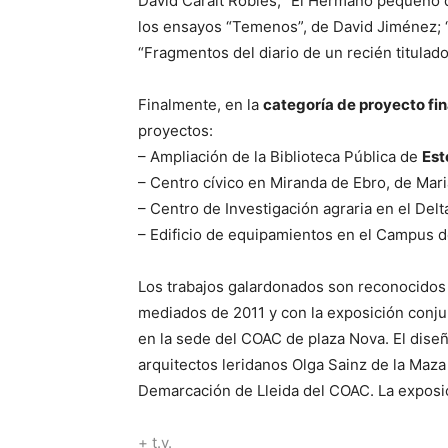
David Caralt Robles; “El Hermano pequeño d
los ensayos “Temenos”, de David Jiménez; 
“Fragmentos del diario de un recién titula
Finalmente, en la
categoría de proyecto fin
proyectos:
– Ampliación de la Biblioteca Pública de
Est
– Centro cívico en Miranda de Ebro, de Mari
– Centro de Investigación agraria en el Delta
– Edificio de equipamientos en el Campus de
Los trabajos galardonados son reconocidos c
mediados de 2011 y con la exposición conju
en la sede del COAC de plaza Nova. El diseñ
arquitectos leridanos Olga Sainz de la Maza
Demarcación de Lleida del COAC. La exposici
+
t
.v.