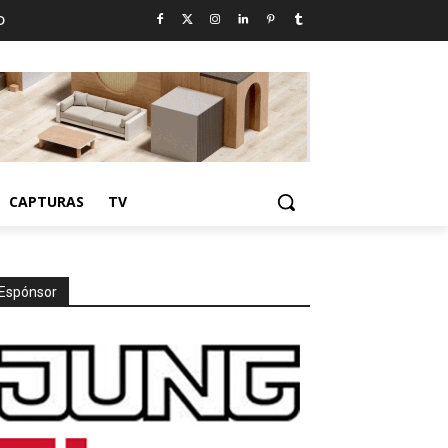
D
CAPTURAS
TV
Espónsor