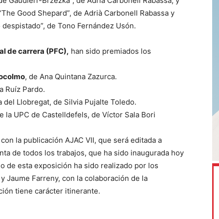
e Gaudierr-Brzezka”, de Adrià Carbonell Rabassa, y
“The Good Shepard”, de Adrià Carbonell Rabassa y
do despistado”, de Tono Fernández Usón.
al de carrera (PFC),
han sido premiados los
ocolmo
, de Ana Quintana Zazurca.
a Ruíz Pardo.
 del Llobregat, de Silvia Pujalte Toledo.
 la UPC de Castelldefels, de Víctor Sala Bori
on la publicación AJAC VII, que será editada a
nta de todos los trabajos, que ha sido inaugurada hoy
o de esta exposición ha sido realizado por los
 y Jaume Farreny, con la colaboración de la
ón tiene carácter itinerante.