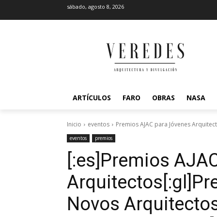
sábado, agosto 8, 2026
ARTÍCULOS
FARO
OBRAS
NASA
Inicio
eventos
Premios AJAC para Jóvenes Arquitect
eventos
premios
[:es]Premios AJA
Arquitectos[:gl]P
Novos Arquitectos