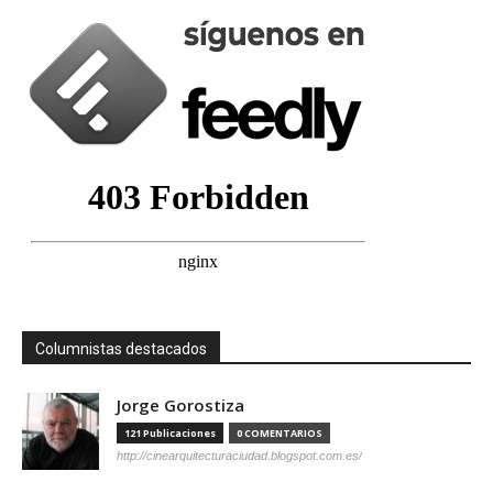
Columnistas destacados
Jorge Gorostiza
121 Publicaciones
0 COMENTARIOS
http://cinearquitecturaciudad.blogspot.com.es/