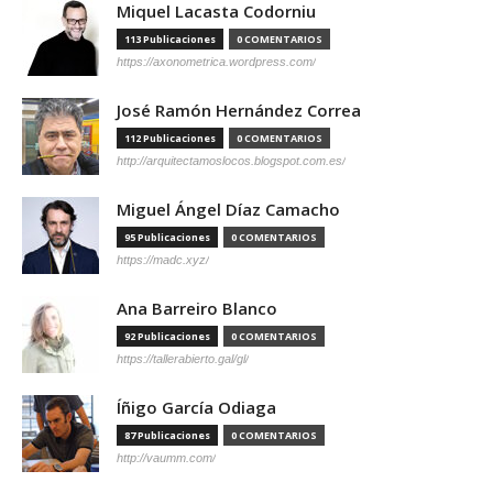
Miquel Lacasta Codorniu
113 Publicaciones
0 COMENTARIOS
https://axonometrica.wordpress.com/
José Ramón Hernández Correa
112 Publicaciones
0 COMENTARIOS
http://arquitectamoslocos.blogspot.com.es/
Miguel Ángel Díaz Camacho
95 Publicaciones
0 COMENTARIOS
https://madc.xyz/
Ana Barreiro Blanco
92 Publicaciones
0 COMENTARIOS
https://tallerabierto.gal/gl/
Íñigo García Odiaga
87 Publicaciones
0 COMENTARIOS
http://vaumm.com/