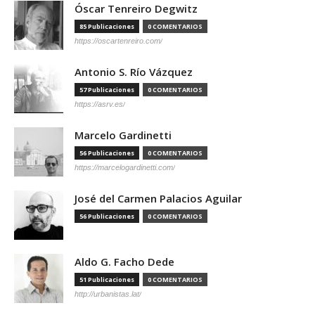
Óscar Tenreiro Degwitz
85 Publicaciones
0 COMENTARIOS
https://oscartenreiro.com/
Antonio S. Río Vázquez
57 Publicaciones
0 COMENTARIOS
https://asrv.es/
Marcelo Gardinetti
56 Publicaciones
0 COMENTARIOS
https://marcelogardinetti.com/
José del Carmen Palacios Aguilar
56 Publicaciones
0 COMENTARIOS
Aldo G. Facho Dede
51 Publicaciones
0 COMENTARIOS
http://urbanistas.lat/