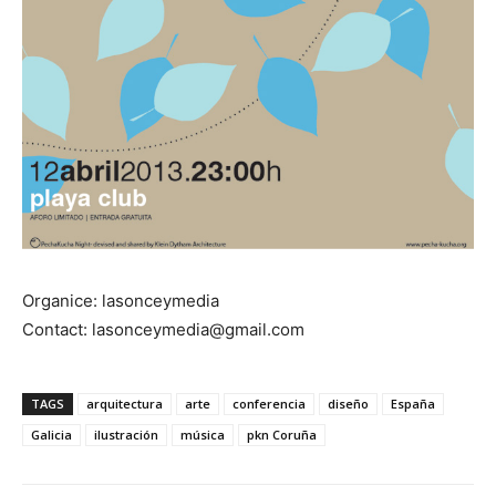
Organice: lasonceymedia
Contact: lasonceymedia@gmail.com
TAGS
arquitectura
arte
conferencia
diseño
España
Galicia
ilustración
música
pkn Coruña