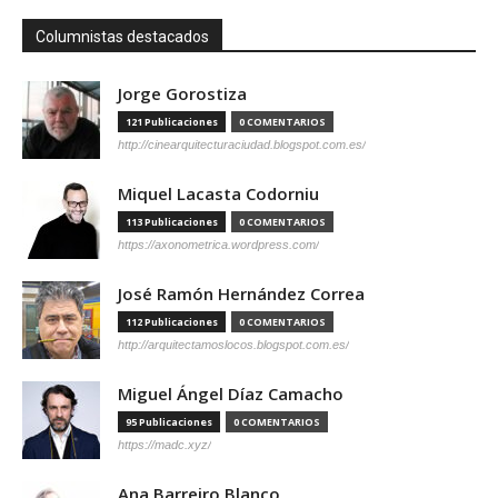
Columnistas destacados
Jorge Gorostiza
121 Publicaciones
0 COMENTARIOS
http://cinearquitecturaciudad.blogspot.com.es/
Miquel Lacasta Codorniu
113 Publicaciones
0 COMENTARIOS
https://axonometrica.wordpress.com/
José Ramón Hernández Correa
112 Publicaciones
0 COMENTARIOS
http://arquitectamoslocos.blogspot.com.es/
Miguel Ángel Díaz Camacho
95 Publicaciones
0 COMENTARIOS
https://madc.xyz/
Ana Barreiro Blanco