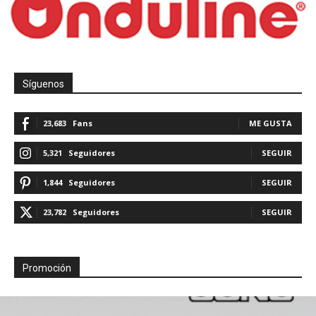
Síguenos
23,683
Fans
ME GUSTA
5,321
Seguidores
SEGUIR
1,844
Seguidores
SEGUIR
23,782
Seguidores
SEGUIR
Promoción