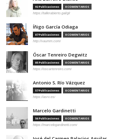
92 Publicaciones
0 COMENTARIOS
https://tallerabierto.gal/gl/
Íñigo García Odiaga
87 Publicaciones
0 COMENTARIOS
http://vaumm.com/
Óscar Tenreiro Degwitz
85 Publicaciones
0 COMENTARIOS
https://oscartenreiro.com/
Antonio S. Río Vázquez
57 Publicaciones
0 COMENTARIOS
https://asrv.es/
Marcelo Gardinetti
56 Publicaciones
0 COMENTARIOS
https://marcelogardinetti.com/
José del Carmen Palacios Aguilar