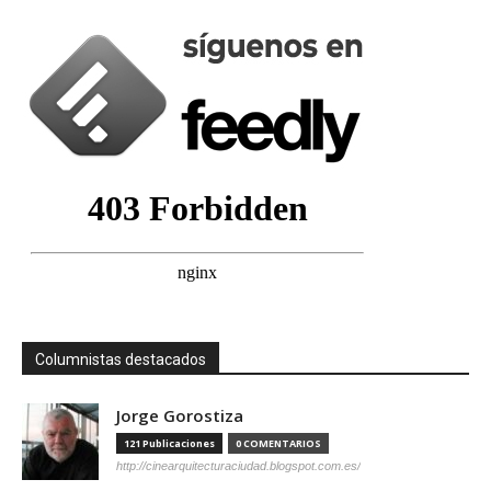
Columnistas destacados
Jorge Gorostiza
121 Publicaciones
0 COMENTARIOS
http://cinearquitecturaciudad.blogspot.com.es/