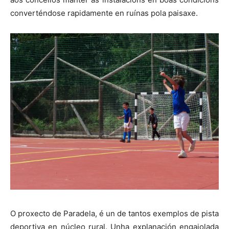
converténdose rapidamente en ruínas pola paisaxe.
O proxecto de Paradela, é un de tantos exemplos de pista
deportiva en núcleo rural. Unha explanación engaiolada