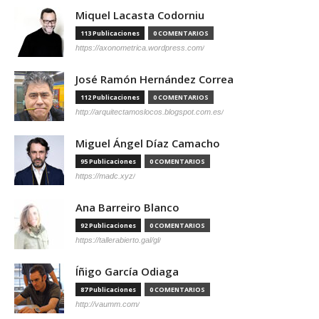
Miquel Lacasta Codorniu
113 Publicaciones
0 COMENTARIOS
https://axonometrica.wordpress.com/
José Ramón Hernández Correa
112 Publicaciones
0 COMENTARIOS
http://arquitectamoslocos.blogspot.com.es/
Miguel Ángel Díaz Camacho
95 Publicaciones
0 COMENTARIOS
https://madc.xyz/
Ana Barreiro Blanco
92 Publicaciones
0 COMENTARIOS
https://tallerabierto.gal/gl/
Íñigo García Odiaga
87 Publicaciones
0 COMENTARIOS
http://vaumm.com/