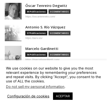
Óscar Tenreiro Degwitz
85 Publicaciones
0 COMENTARIOS
https://oscartenreiro.com/
Antonio S. Río Vázquez
57 Publicaciones
0 COMENTARIOS
https://asrv.es/
Marcelo Gardinetti
56 Publicaciones
0 COMENTARIOS
https://marcelogardinetti.com/
We use cookies on our website to give you the most
José del Carmen Palacios Aguilar
relevant experience by remembering your preferences
56 Publicaciones
0 COMENTARIOS
and repeat visits. By clicking “Accept”, you consent to the
use of ALL the cookies.
Do not sell my personal information
.
Aldo G. Facho Dede
Configuración de cookies
ACEPTAR
51 Publicaciones
0 COMENTARIOS
http://urbanistas.lat/