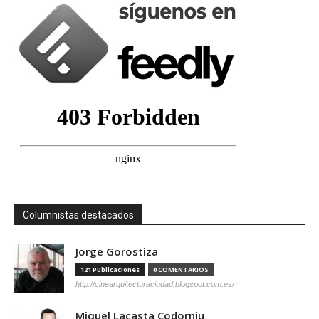
Columnistas destacados
Jorge Gorostiza
121 Publicaciones
0 COMENTARIOS
http://cinearquitecturaciudad.blogspot.com.es/
Miquel Lacasta Codorniu