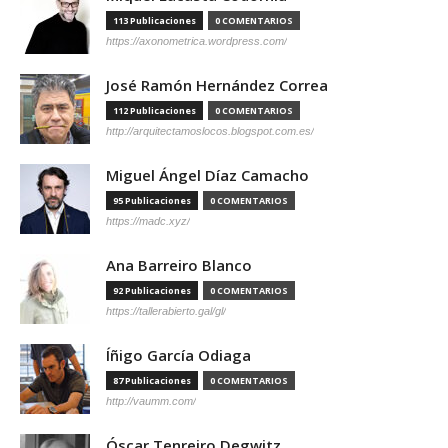
113 Publicaciones
0 COMENTARIOS
https://axonometrica.wordpress.com/
José Ramón Hernández Correa
112 Publicaciones
0 COMENTARIOS
http://arquitectamoslocos.blogspot.com.es/
Miguel Ángel Díaz Camacho
95 Publicaciones
0 COMENTARIOS
https://madc.xyz/
Ana Barreiro Blanco
92 Publicaciones
0 COMENTARIOS
https://tallerabierto.gal/gl/
Íñigo García Odiaga
87 Publicaciones
0 COMENTARIOS
http://vaumm.com/
Óscar Tenreiro Degwitz