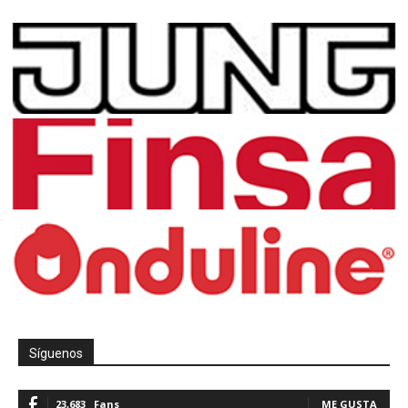
Síguenos
23,683
Fans
ME GUSTA