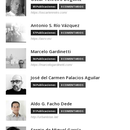
85 Publicaciones
0 COMENTARIOS
https://oscartenreiro.com/
Antonio S. Río Vázquez
57 Publicaciones
0 COMENTARIOS
https://asrv.es/
Marcelo Gardinetti
56 Publicaciones
0 COMENTARIOS
https://marcelogardinetti.com/
José del Carmen Palacios Aguilar
56 Publicaciones
0 COMENTARIOS
Aldo G. Facho Dede
51 Publicaciones
0 COMENTARIOS
http://urbanistas.lat/
Sergio de Miguel García