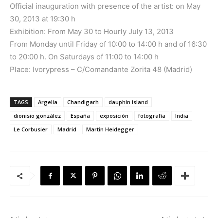
Official inauguration with presence of the artist: on May
30, 2013 at 19:30 h
Exhibition: From May 30 to Hourly July 13, 2013
From Monday until Friday of 10:00 to 14:00 h and of 16:30
to 20:00 h. On Saturdays of 11:00 to 14:00 h
Place: Ivorypress – C/Comandante Zorita 48 (Madrid)
TAGS
Argelia
Chandigarh
dauphin island
dionisio gonzález
España
exposición
fotografía
India
Le Corbusier
Madrid
Martin Heidegger