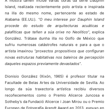
A mostra tamén inclúe varias obras da serie Dauphin
Island, realizada recientemente polo artista e inspirada
na illa do mesmo nome, pertencente ao estado de
Alabama (EE.UU.).
“O meu interese por Dauphin Island
procede do estudo de arquitecturas acuáticas e
palafíticas que teñen a súa orixe no Neolítico”
, explica
González. Trátase dunha illa no Golfo de México que
sufriu numerosas catástrofes naturais e para a que o
artista imaxinou
“proxectos propositivos que configuran
novas estruturas habitativas nos baleiros de percepción
daqueles espazos previamente devastados”
.
Dionisio González (Xixón, 1965) é profesor titular na
Facultade de Belas Artes da Universidade de Sevilla. Ao
longo da súa traxectoria artística recibiu diversos
recoñecementos como o Premio Alicerce Juncosa e
Sotheby’s da Fundació Alicerce i Joan Mirou ou o Premio
Europeo de Fotografía Arendt Award en 2013. expuxo en