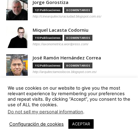
Jorge Gorostiza
121 Publicaciones
0 COMENTARIOS
http://cinearquitecturaciudad.blogspot.com.es/
Miquel Lacasta Codorniu
113 Publicaciones
0 COMENTARIOS
https://axonometrica.wordpress.com/
José Ramón Hernández Correa
112 Publicaciones
0 COMENTARIOS
http://arquitectamoslocos.blogspot.com.es/
Miguel Ángel Díaz Camacho
We use cookies on our website to give you the most
relevant experience by remembering your preferences
95 Publicaciones
0 COMENTARIOS
and repeat visits. By clicking “Accept”, you consent to the
https://madc.xyz/
use of ALL the cookies.
Do not sell my personal information
.
Ana Barreiro Blanco
92 Publicaciones
0 COMENTARIOS
Configuración de cookies
ACEPTAR
https://tallerabierto.gal/gl/