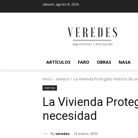
sábado, agosto 8, 2026
ARTÍCULOS
FARO
OBRAS
NASA
Inicio
eventos
La Vivienda Protegida. Historia de u
eventos
La Vivienda Proteg
necesidad
By
veredes
13 enero, 2010