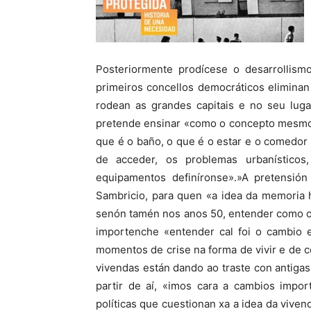
Posteriormente prodícese o desarrollism
primeiros concellos democráticos elimina
rodean as grandes capitais e no seu lug
pretende ensinar «como o concepto mesmo 
que é o baño, o que é o estar e o comedor
de acceder, os problemas urbanístico
equipamentos definíronse».»A pretensió
Sambricio, para quen «a idea da memoria 
senón tamén nos anos 50, entender como o
importenche «entender cal foi o cambio
momentos de crise na forma de vivir e de
vivendas están dando ao traste con antiga
partir de aí, «imos cara a cambios impor
políticas que cuestionan xa a idea da vive