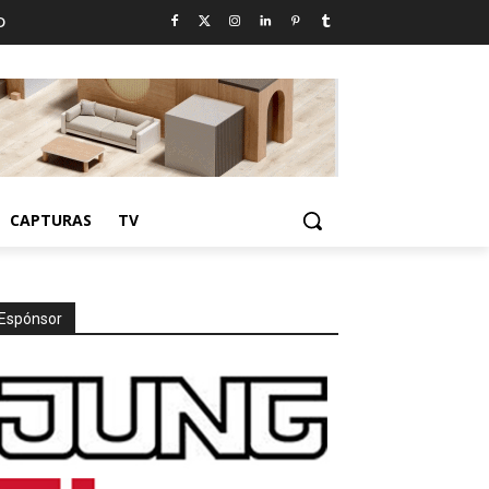
D
CAPTURAS
TV
Espónsor