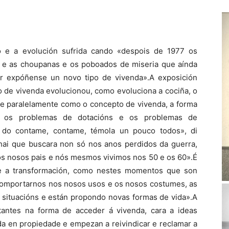
o e a evolución sufrida cando «despois de 1977 os
n e as choupanas e os poboados de miseria que aínda
ar expóñense un novo tipo de vivenda».A exposición
de vivenda evolucionou, como evoluciona a cociña, o
 e paralelamente como o concepto de vivenda, a forma
s, os problemas de dotacións e os problemas de
n do contame, contame, témola un pouco todos», di
hai que buscara non só nos anos perdidos da guerra,
s nosos pais e nós mesmos vivimos nos 50 e os 60».É
 e a transformación, como nestes momentos que son
 comportarnos nos nosos usos e os nosos costumes, as
s situacións e están propondo novas formas de vida».A
tantes na forma de acceder á vivenda, cara a ideas
nda en propiedade e empezan a reivindicar e reclamar a