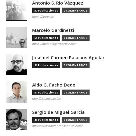
Antonio S. Río Vázquez
57 Publicaciones
0 COMENTARIOS
https://asrv.es/
Marcelo Gardinetti
56 Publicaciones
0 COMENTARIOS
https://marcelogardinetti.com/
José del Carmen Palacios Aguilar
56 Publicaciones
0 COMENTARIOS
Aldo G. Facho Dede
51 Publicaciones
0 COMENTARIOS
http://urbanistas.lat/
Sergio de Miguel García
46 Publicaciones
0 COMENTARIOS
http://www.hand-architecture.com/