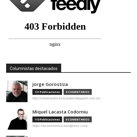
Columnistas destacados
Jorge Gorostiza
121 Publicaciones
0 COMENTARIOS
http://cinearquitecturaciudad.blogspot.com.es/
Miquel Lacasta Codorniu
113 Publicaciones
0 COMENTARIOS
https://axonometrica.wordpress.com/