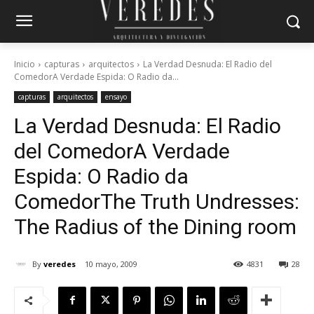
Inicio
capturas
arquitectos
La Verdad Desnuda: El Radio del
ComedorA Verdade Espida: O Radio da...
capturas
arquitectos
ensayo
La Verdad Desnuda: El Radio
del Comedor
A Verdade
Espida: O Radio da
Comedor
The Truth Undresses:
The Radius of the Dining room
By
veredes
10 mayo, 2009
4831
28