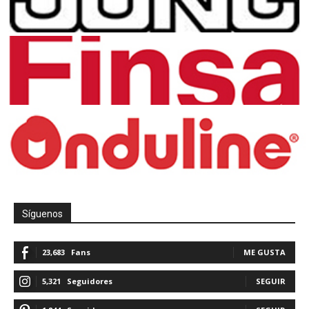
Síguenos
23,683
Fans
ME GUSTA
5,321
Seguidores
SEGUIR