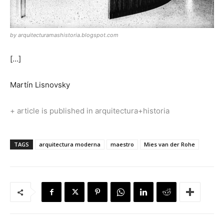
by arquitecturamashistoria.blogspot.com
[…]
Martín Lisnovsky
+ article is published in arquitectura+historia
TAGS
arquitectura moderna
maestro
Mies van der Rohe