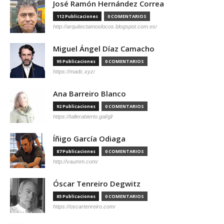
José Ramón Hernández Correa
112 Publicaciones
0 COMENTARIOS
http://arquitectamoslocos.blogspot.com.es/
Miguel Ángel Díaz Camacho
95 Publicaciones
0 COMENTARIOS
https://madc.xyz/
Ana Barreiro Blanco
92 Publicaciones
0 COMENTARIOS
https://tallerabierto.gal/gl/
Íñigo García Odiaga
87 Publicaciones
0 COMENTARIOS
http://vaumm.com/
Óscar Tenreiro Degwitz
85 Publicaciones
0 COMENTARIOS
https://oscartenreiro.com/