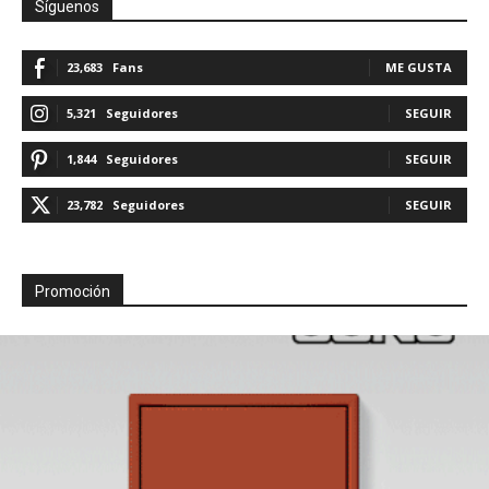
Síguenos
23,683
Fans
ME GUSTA
5,321
Seguidores
SEGUIR
1,844
Seguidores
SEGUIR
23,782
Seguidores
SEGUIR
Promoción