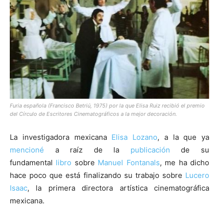
[:]
Furia española (Francisco Betriú, 1975) por la que Elisa Ruiz recibió el premio
del Círculo de Escritores Cinematográficos a la mejor decoración.
La investigadora mexicana
Elisa Lozano
, a la que ya
mencioné
a raíz de la
publicación
de su
fundamental
libro
sobre
Manuel Fontanals
, me ha dicho
hace poco que está finalizando su trabajo sobre
Lucero
Isaac
, la primera directora artística cinematográfica
mexicana.