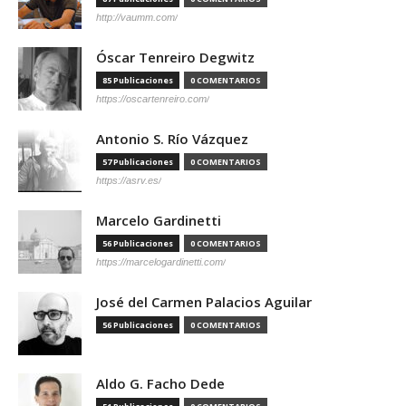
http://vaumm.com/
Óscar Tenreiro Degwitz
85 Publicaciones
0 COMENTARIOS
https://oscartenreiro.com/
Antonio S. Río Vázquez
57 Publicaciones
0 COMENTARIOS
https://asrv.es/
Marcelo Gardinetti
56 Publicaciones
0 COMENTARIOS
https://marcelogardinetti.com/
José del Carmen Palacios Aguilar
56 Publicaciones
0 COMENTARIOS
Aldo G. Facho Dede