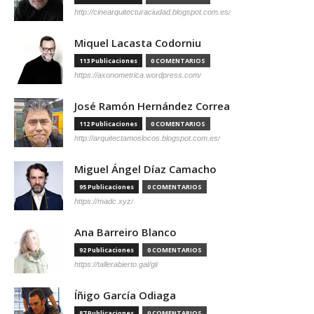
http://cinearquitecturaciudad.blogspot.com.es/
Miquel Lacasta Codorniu
113 Publicaciones
0 COMENTARIOS
https://axonometrica.wordpress.com/
José Ramón Hernández Correa
112 Publicaciones
0 COMENTARIOS
http://arquitectamoslocos.blogspot.com.es/
Miguel Ángel Díaz Camacho
95 Publicaciones
0 COMENTARIOS
https://madc.xyz/
Ana Barreiro Blanco
92 Publicaciones
0 COMENTARIOS
https://tallerabierto.gal/gl/
Íñigo García Odiaga
87 Publicaciones
0 COMENTARIOS