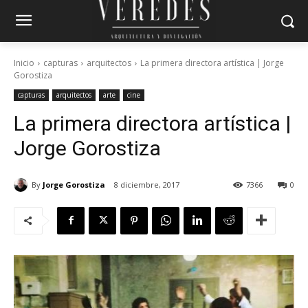
Inicio
capturas
arquitectos
La primera directora artística | Jorge
Gorostiza
capturas
arquitectos
arte
cine
La primera directora artística |
Jorge Gorostiza
By
Jorge Gorostiza
8 diciembre, 2017
7366
0