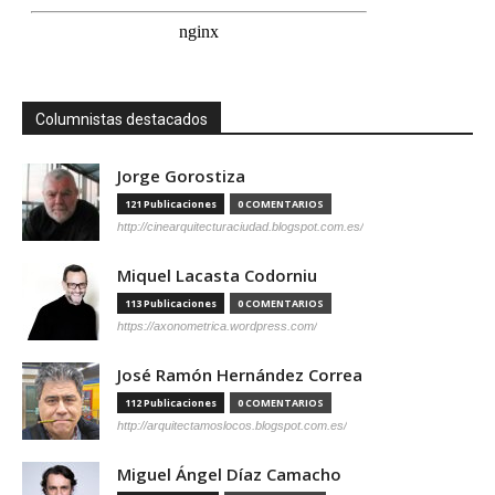
Columnistas destacados
Jorge Gorostiza
121 Publicaciones
0 COMENTARIOS
http://cinearquitecturaciudad.blogspot.com.es/
Miquel Lacasta Codorniu
113 Publicaciones
0 COMENTARIOS
https://axonometrica.wordpress.com/
José Ramón Hernández Correa
112 Publicaciones
0 COMENTARIOS
http://arquitectamoslocos.blogspot.com.es/
Miguel Ángel Díaz Camacho