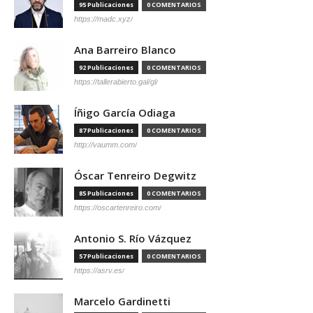
95 Publicaciones
0 COMENTARIOS
https://madc.xyz/
Ana Barreiro Blanco
92 Publicaciones
0 COMENTARIOS
https://tallerabierto.gal/gl/
Íñigo García Odiaga
87 Publicaciones
0 COMENTARIOS
http://vaumm.com/
Óscar Tenreiro Degwitz
85 Publicaciones
0 COMENTARIOS
https://oscartenreiro.com/
Antonio S. Río Vázquez
57 Publicaciones
0 COMENTARIOS
https://asrv.es/
Marcelo Gardinetti