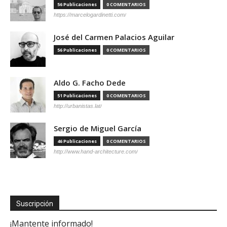
56 Publicaciones
0 COMENTARIOS
https://marcelogardinetti.com/
José del Carmen Palacios Aguilar
56 Publicaciones
0 COMENTARIOS
Aldo G. Facho Dede
51 Publicaciones
0 COMENTARIOS
http://urbanistas.lat/
Sergio de Miguel García
46 Publicaciones
0 COMENTARIOS
http://www.hand-architecture.com/
Suscripción