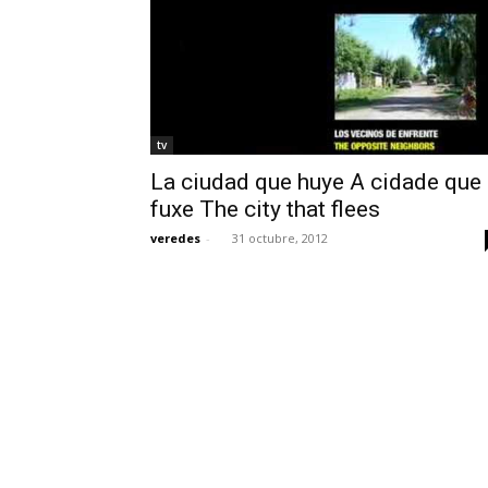
tv
La ciudad que huye A cidade que
fuxe The city that flees
veredes
-
31 octubre, 2012