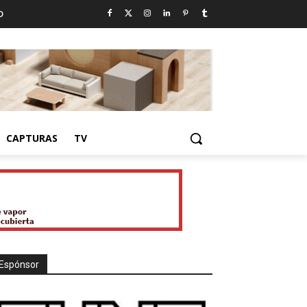
D
CAPTURAS
TV
Espónsor