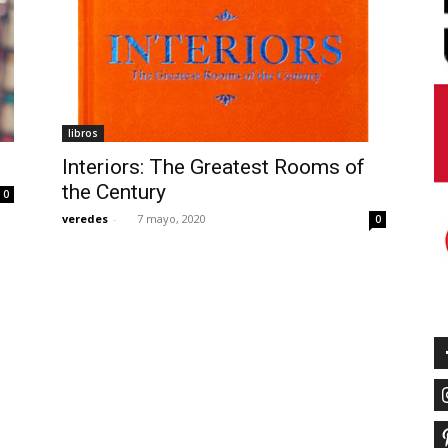
libros
Interiors: The Greatest Rooms of
the Century
0
veredes
-
7 mayo, 2020
0