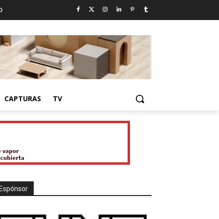
D
CAPTURAS
TV
Espónsor