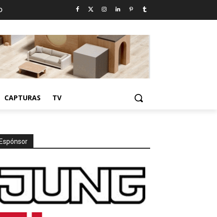
D
CAPTURAS
TV
Espónsor