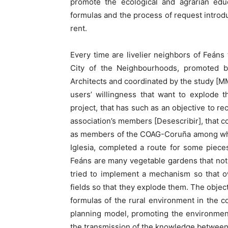
promote the ecological and agrarian edu
formulas and the process of request introduc
rent.
Every time are livelier neighbors of Feáns 
City of the Neighbourhoods, promoted b
Architects and coordinated by the study [MMA
users’ willingness that want to explode 
project, that has such as an objective to re
association’s members [Desescribir], that c
as members of the COAG-Coruña among which 
Iglesia, completed a route for some piece
Feáns are many vegetable gardens that not i
tried to implement a mechanism so that ow
fields so that they explode them. The objec
formulas of the rural environment in the co
planning model, promoting the environment
the transmission of the knowledge between