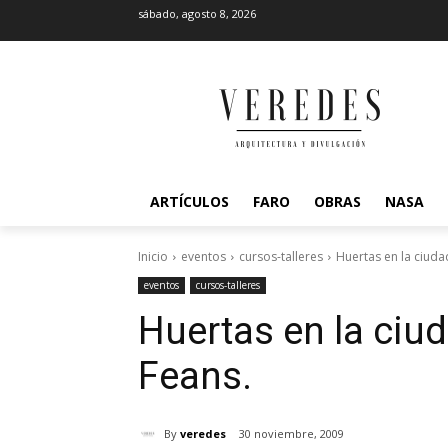
sábado, agosto 8, 2026
ARTÍCULOS
FARO
OBRAS
NASA
Inicio
eventos
cursos-talleres
Huertas en la ciuda
eventos
cursos-talleres
Huertas en la ciud
Feans.
By
veredes
30 noviembre, 2009