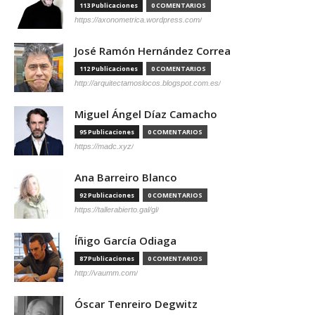
113 Publicaciones
0 COMENTARIOS
https://axonometrica.wordpress.com/
José Ramón Hernández Correa
112 Publicaciones
0 COMENTARIOS
http://arquitectamoslocos.blogspot.com.es/
Miguel Ángel Díaz Camacho
95 Publicaciones
0 COMENTARIOS
https://madc.xyz/
Ana Barreiro Blanco
92 Publicaciones
0 COMENTARIOS
https://tallerabierto.gal/gl/
Íñigo García Odiaga
87 Publicaciones
0 COMENTARIOS
http://vaumm.com/
Óscar Tenreiro Degwitz