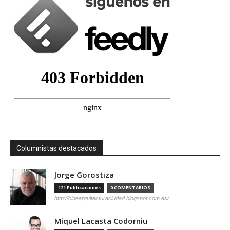
Columnistas destacados
Jorge Gorostiza
121 Publicaciones
0 COMENTARIOS
http://cinearquitecturaciudad.blogspot.com.es/
Miquel Lacasta Codorniu