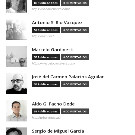
85 Publicaciones
0 COMENTARIOS
https://oscartenreiro.com/
Antonio S. Río Vázquez
57 Publicaciones
0 COMENTARIOS
https://asrv.es/
Marcelo Gardinetti
56 Publicaciones
0 COMENTARIOS
https://marcelogardinetti.com/
José del Carmen Palacios Aguilar
56 Publicaciones
0 COMENTARIOS
Aldo G. Facho Dede
51 Publicaciones
0 COMENTARIOS
http://urbanistas.lat/
Sergio de Miguel García