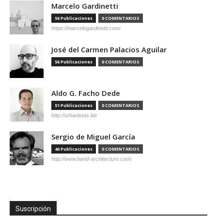
Marcelo Gardinetti
56 Publicaciones
0 COMENTARIOS
https://marcelogardinetti.com/
José del Carmen Palacios Aguilar
56 Publicaciones
0 COMENTARIOS
Aldo G. Facho Dede
51 Publicaciones
0 COMENTARIOS
http://urbanistas.lat/
Sergio de Miguel García
46 Publicaciones
0 COMENTARIOS
http://www.hand-architecture.com/
Suscripción