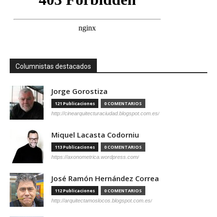
Columnistas destacados
Jorge Gorostiza
121 Publicaciones
0 COMENTARIOS
http://cinearquitecturaciudad.blogspot.com.es/
Miquel Lacasta Codorniu
113 Publicaciones
0 COMENTARIOS
https://axonometrica.wordpress.com/
José Ramón Hernández Correa
112 Publicaciones
0 COMENTARIOS
http://arquitectamoslocos.blogspot.com.es/