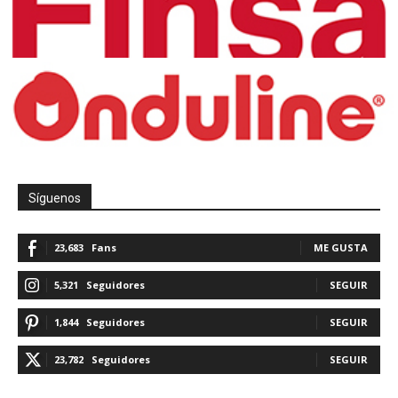
Síguenos
23,683
Fans
ME GUSTA
5,321
Seguidores
SEGUIR
1,844
Seguidores
SEGUIR
23,782
Seguidores
SEGUIR