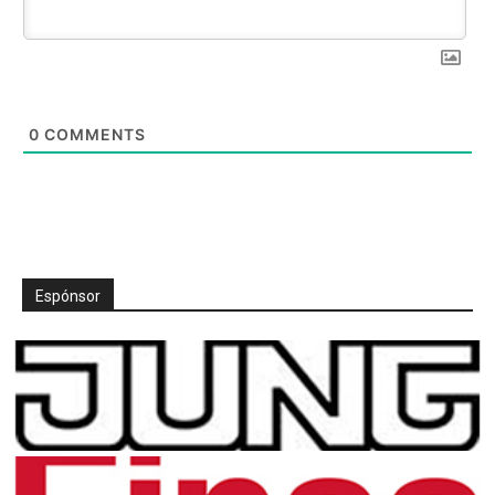
0
COMMENTS
Espónsor