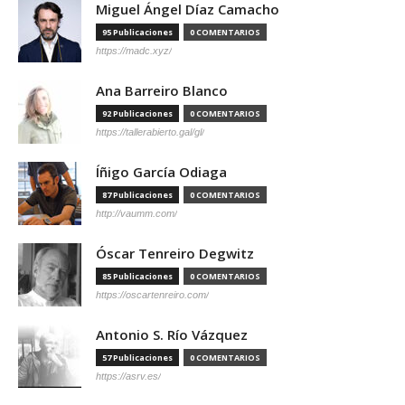
Miguel Ángel Díaz Camacho
95 Publicaciones
0 COMENTARIOS
https://madc.xyz/
Ana Barreiro Blanco
92 Publicaciones
0 COMENTARIOS
https://tallerabierto.gal/gl/
Íñigo García Odiaga
87 Publicaciones
0 COMENTARIOS
http://vaumm.com/
Óscar Tenreiro Degwitz
85 Publicaciones
0 COMENTARIOS
https://oscartenreiro.com/
Antonio S. Río Vázquez
57 Publicaciones
0 COMENTARIOS
https://asrv.es/