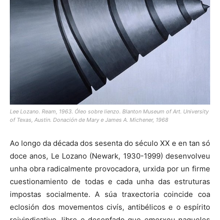
Lee Lozano. Ream, 1963. Óleo sobre lienzo. Blanton Museum of Art. University
of Texas, Austin. Donación de Mary e James A. Michener, 1968
Ao longo da década dos sesenta do século XX e en tan só
doce anos, Le Lozano (Newark, 1930-1999) desenvolveu
unha obra radicalmente provocadora, urxida por un firme
cuestionamiento de todas e cada unha das estruturas
impostas socialmente. A súa traxectoria coincide coa
eclosión dos movementos civís, antibélicos e o espírito
reivindicativo, libre e desenfado que emerxeu naqueles