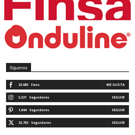
Síguenos
23,683
Fans
ME GUSTA
5,321
Seguidores
SEGUIR
1,844
Seguidores
SEGUIR
23,782
Seguidores
SEGUIR