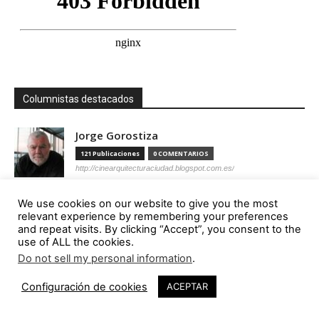
Columnistas destacados
Jorge Gorostiza
121 Publicaciones
0 COMENTARIOS
http://cinearquitecturaciudad.blogspot.com.es/
Miquel Lacasta Codorniu
We use cookies on our website to give you the most
relevant experience by remembering your preferences
113 Publicaciones
0 COMENTARIOS
and repeat visits. By clicking “Accept”, you consent to the
https://axonometrica.wordpress.com/
use of ALL the cookies.
Do not sell my personal information
.
José Ramón Hernández Correa
112 Publicaciones
0 COMENTARIOS
Configuración de cookies
ACEPTAR
http://arquitectamoslocos.blogspot.com.es/