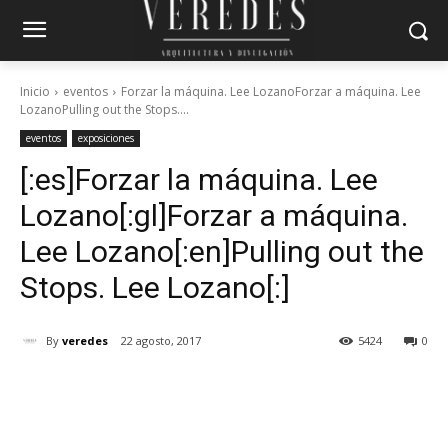
Inicio
eventos
Forzar la máquina. Lee LozanoForzar a máquina. Lee
LozanoPulling out the Stops....
eventos
exposiciones
[:es]Forzar la máquina. Lee
Lozano[:gl]Forzar a máquina.
Lee Lozano[:en]Pulling out the
Stops. Lee Lozano[:]
By
veredes
22 agosto, 2017
5424
0