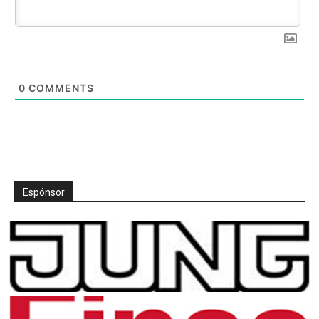
0
COMMENTS
Espónsor