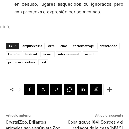
en desuso, lugares esquecidos ou ignorados pero
con presenza e expresión por se mesmos.
+ info
TAGS
arquitectura
arte
cine
cortometraje
creatividad
España
festival
FicArq
internacional
oviedo
proceso creativo
red
Artículo anterior
Artículo siguiente
CrystalZoo. Brillantes
Objet trouvé [04]: Sostres y el
animales salvajes
CrystalZoo.
radiador de la casa “MMI” |