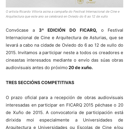
O artista Ricardo Villoria asina a campaña do Festival Internacional de Cine e
Arquitectura que este ano se celebrará en Oviedo do 6 ao 12 de xullo
Convócase a
3ª EDICIÓN DO FICARQ,
o Festival
Internacional de Cine e Arquitectura de Asturias, que se
levará a cabo na cidade de Oviedo do 6 ao 12 de xullo do
2015. Invitamos a participar neste a todos os creadores e
cineastas interesados mediante o envío das súas obras
audiovisuais antes do próximo
20 de xuño.
TRES SECCIÓNS COMPETITIVAS
O prazo oficial para a recepción de obras audiovisuais
interesadas en participar en FICARQ 2015 péchase o 20
de Xuño de 2015. A convocatoria de participación está
dirixida moi especialmente a Universidades de
Arquitectura e Universidades ou Escolas de Cine e/ou