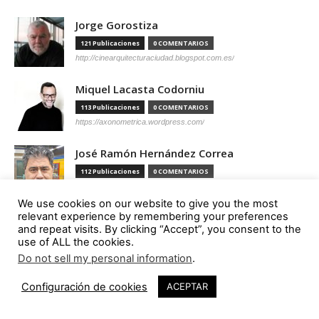
Jorge Gorostiza
121 Publicaciones
0 COMENTARIOS
http://cinearquitecturaciudad.blogspot.com.es/
Miquel Lacasta Codorniu
113 Publicaciones
0 COMENTARIOS
https://axonometrica.wordpress.com/
José Ramón Hernández Correa
112 Publicaciones
0 COMENTARIOS
http://arquitectamoslocos.blogspot.com.es/
We use cookies on our website to give you the most
Miguel Ángel Díaz Camacho
relevant experience by remembering your preferences
and repeat visits. By clicking “Accept”, you consent to the
95 Publicaciones
0 COMENTARIOS
use of ALL the cookies.
https://madc.xyz/
Do not sell my personal information
.
Ana Barreiro Blanco
Configuración de cookies
ACEPTAR
92 Publicaciones
0 COMENTARIOS
https://tallerabierto.gal/gl/