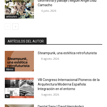
Geometría y paisaje | Miguel Ángel Díaz
Camacho
6 julio, 2026
artículos
ARTÍCULOS DEL AUTOR
Steampunk, una estética retrofuturista
8 agosto, 2026
libros
VIII Congreso Internacional Pioneros de la
Arquitectura Moderna Española:
Integración en el entorno
6 agosto, 2026
tv
Dental Seny | David Hernández