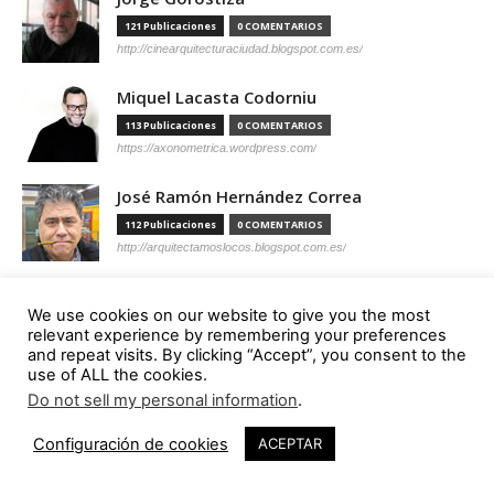
121 Publicaciones
0 COMENTARIOS
http://cinearquitecturaciudad.blogspot.com.es/
Miquel Lacasta Codorniu
113 Publicaciones
0 COMENTARIOS
https://axonometrica.wordpress.com/
José Ramón Hernández Correa
112 Publicaciones
0 COMENTARIOS
http://arquitectamoslocos.blogspot.com.es/
Miguel Ángel Díaz Camacho
We use cookies on our website to give you the most
95 Publicaciones
0 COMENTARIOS
relevant experience by remembering your preferences
https://madc.xyz/
and repeat visits. By clicking “Accept”, you consent to the
use of ALL the cookies.
Ana Barreiro Blanco
Do not sell my personal information
.
92 Publicaciones
0 COMENTARIOS
Configuración de cookies
ACEPTAR
https://tallerabierto.gal/gl/
Íñigo García Odiaga