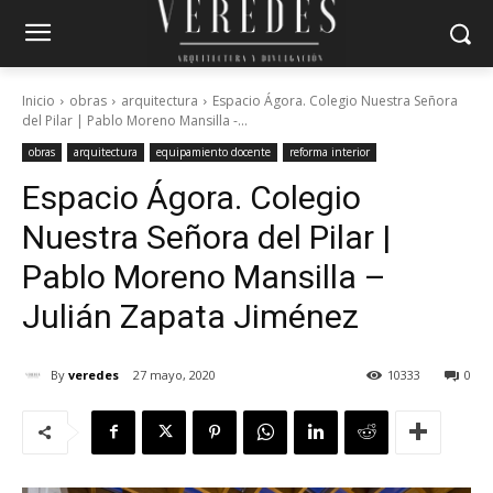
Inicio
obras
arquitectura
Espacio Ágora. Colegio Nuestra Señora
del Pilar | Pablo Moreno Mansilla -...
obras
arquitectura
equipamiento docente
reforma interior
Espacio Ágora. Colegio
Nuestra Señora del Pilar |
Pablo Moreno Mansilla –
Julián Zapata Jiménez
By
veredes
27 mayo, 2020
10333
0