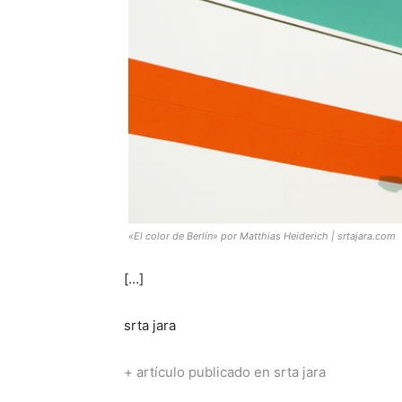
«El color de Berlín» por Matthias Heiderich | srtajara.com
[…]
srta jara
+ artículo publicado en srta jara