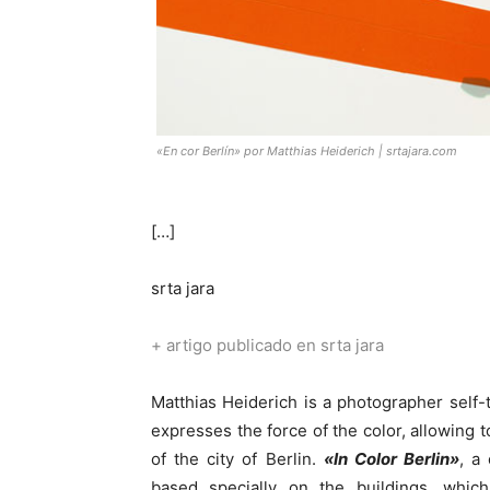
«En cor Berlín» por Matthias Heiderich | srtajara.com
[…]
srta jara
+ artigo publicado en srta jara
Matthias Heiderich is a photographer self-t
expresses the force of the color, allowing 
of the city of Berlin.
«In Color Berlin»
, a
based specially on the buildings, whi