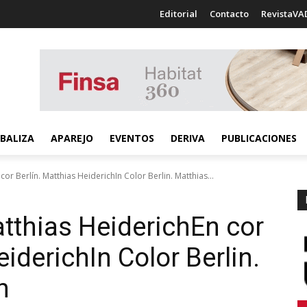
Editorial
Contacto
RevistaVA
BALIZA
APAREJO
EVENTOS
DERIVA
PUBLICACIONES
cor Berlín. Matthias HeiderichIn Color Berlin. Matthias...
atthias Heiderich
En cor
eiderich
In Color Berlin.
h