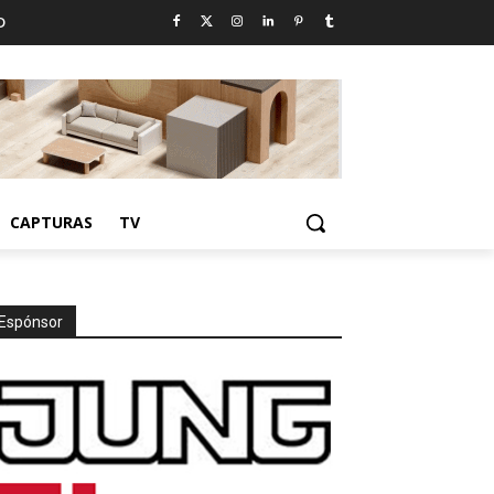
D
CAPTURAS
TV
Espónsor