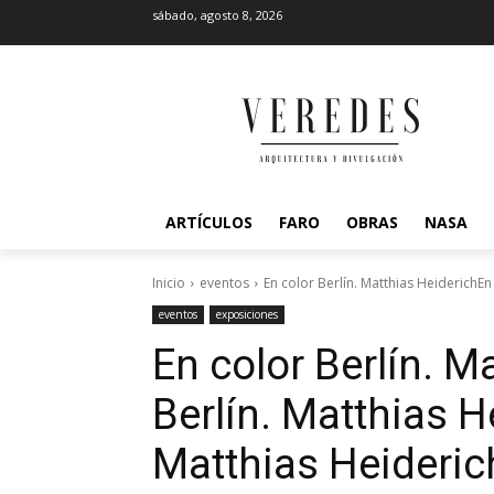
sábado, agosto 8, 2026
ARTÍCULOS
FARO
OBRAS
NASA
Inicio
eventos
En color Berlín. Matthias HeiderichEn 
eventos
exposiciones
En color Berlín. M
Berlín. Matthias H
Matthias Heideric