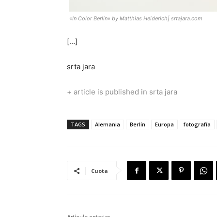
«In Color Berlin» by Matthias Heiderich| srtajara.com
[…]
srta jara
+ article is published in srta jara
TAGS
Alemania
Berlín
Europa
fotografía
Cuota