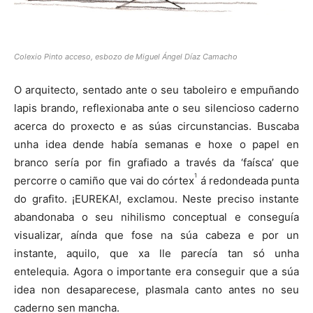
Colexio Pinto acceso, esbozo de Miguel Ángel Díaz Camacho
O arquitecto, sentado ante o seu taboleiro e empuñando
lapis brando, reflexionaba ante o seu silencioso caderno
acerca do proxecto e as súas circunstancias. Buscaba
unha idea dende había semanas e hoxe o papel en
branco sería por fin grafiado a través da ‘faísca’ que
1
percorre o camiño que vai do córtex
á redondeada punta
do grafito. ¡EUREKA!, exclamou. Neste preciso instante
abandonaba o seu nihilismo conceptual e conseguía
visualizar, aínda que fose na súa cabeza e por un
instante, aquilo, que xa lle parecía tan só unha
entelequia. Agora o importante era conseguir que a súa
idea non desaparecese, plasmala canto antes no seu
caderno sen mancha.