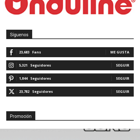
Síguenos
23,683
Fans
ME GUSTA
5,321
Seguidores
SEGUIR
1,844
Seguidores
SEGUIR
23,782
Seguidores
SEGUIR
Promoción