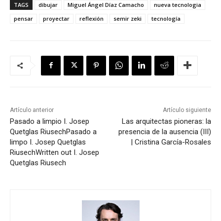
TAGS
dibujar
Miguel Ángel Díaz Camacho
nueva tecnologia
pensar
proyectar
reflexión
semir zeki
tecnología
Artículo anterior
Artículo siguiente
Pasado a limpio I. Josep
Las arquitectas pioneras: la
Quetglas Riusech
Pasado a
presencia de la ausencia (III)
limpo I. Josep Quetglas
| Cristina García-Rosales
Riusech
Written out I. Josep
Quetglas Riusech