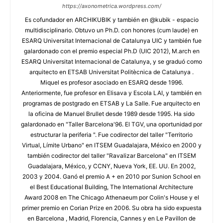
https://axonometrica.wordpress.com/
Es cofundador en ARCHIKUBIK y también en @kubik - espacio
multidisciplinario. Obtuvo un Ph.D. con honores (cum laude) en
ESARQ Universitat Internacional de Catalunya UIC y también fue
galardonado con el premio especial Ph.D (UIC 2012), M.arch en
ESARQ Universitat Internacional de Catalunya, y se graduó como
arquitecto en ETSAB Universitat Politècnica de Catalunya .
Miquel es profesor asociado en ESARQ desde 1996.
Anteriormente, fue profesor en Elisava y Escola LAI, y también en
programas de postgrado en ETSAB y La Salle. Fue arquitecto en
la oficina de Manuel Brullet desde 1989 desde 1995. Ha sido
galardonado en "Taller Barcelona'96. El TGV, una oportunidad por
estructurar la periferia ". Fue codirector del taller "Territorio
Virtual, Límite Urbano" en ITSEM Guadalajara, México en 2000 y
también codirector del taller "Ravalizar Barcelona" en ITSEM
Guadalajara, México, y CCNY, Nueva York, EE. UU. En 2002,
2003 y 2004. Ganó el premio A + en 2010 por Sunion School en
el Best Educational Building, The International Architecture
Award 2008 en The Chicago Athenaeum por Colin's House y el
primer premio en Corian Prize en 2006. Su obra ha sido expuesta
en Barcelona , Madrid, Florencia, Cannes y en Le Pavillon de