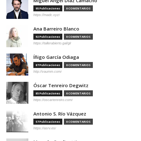
Miguel Ángel Díaz Camacho
95 Publicaciones
0 COMENTARIOS
https://madc.xyz/
Ana Barreiro Blanco
92 Publicaciones
0 COMENTARIOS
https://tallerabierto.gal/gl/
Íñigo García Odiaga
87 Publicaciones
0 COMENTARIOS
http://vaumm.com/
Óscar Tenreiro Degwitz
85 Publicaciones
0 COMENTARIOS
https://oscartenreiro.com/
Antonio S. Río Vázquez
57 Publicaciones
0 COMENTARIOS
https://asrv.es/