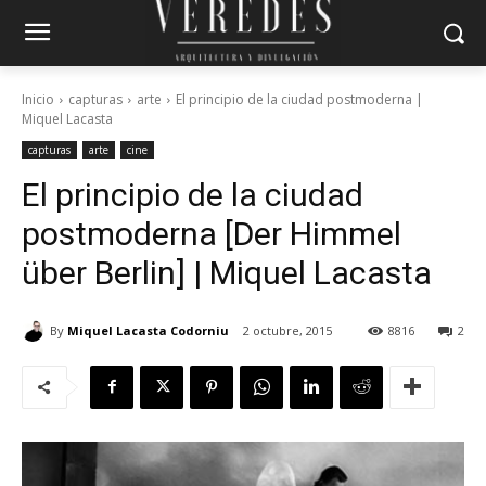
Inicio
capturas
arte
El principio de la ciudad postmoderna |
Miquel Lacasta
capturas
arte
cine
El principio de la ciudad
postmoderna [Der Himmel
über Berlin] | Miquel Lacasta
By
Miquel Lacasta Codorniu
2 octubre, 2015
8816
2