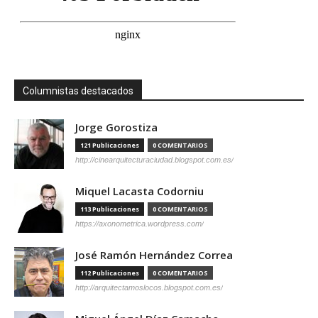
Columnistas destacados
Jorge Gorostiza
121 Publicaciones
0 COMENTARIOS
http://cinearquitecturaciudad.blogspot.com.es/
Miquel Lacasta Codorniu
113 Publicaciones
0 COMENTARIOS
https://axonometrica.wordpress.com/
José Ramón Hernández Correa
112 Publicaciones
0 COMENTARIOS
http://arquitectamoslocos.blogspot.com.es/