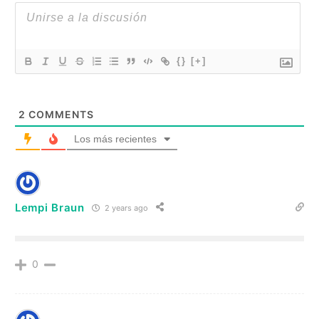
{}
[+]
2
COMMENTS
Los más recientes
Lempi Braun
2 years ago
0