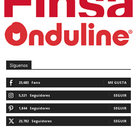
Síguenos
23,683
Fans
ME GUSTA
5,321
Seguidores
SEGUIR
1,844
Seguidores
SEGUIR
23,782
Seguidores
SEGUIR