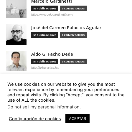
Marcelo Gardinetti
56 Publicaciones
0 COMENTARIOS
https://marcelogardinetti.com/
José del Carmen Palacios Aguilar
56 Publicaciones
0 COMENTARIOS
Aldo G. Facho Dede
51 Publicaciones
0 COMENTARIOS
http://urbanistas.lat/
Sergio de Miguel García
We use cookies on our website to give you the most
46 Publicaciones
0 COMENTARIOS
relevant experience by remembering your preferences
and repeat visits. By clicking “Accept”, you consent to the
http://www.hand-architecture.com/
use of ALL the cookies.
Do not sell my personal information
.
2
Configuración de cookies
ACEPTAR
Suscripción