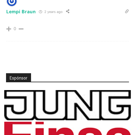
Lempi Braun
2 years ago
0
Espónsor