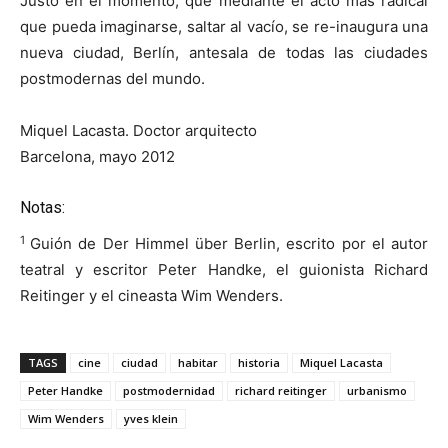
Justo en el momento, que mediante el acto más radical
que pueda imaginarse, saltar al vacío, se re-inaugura una
nueva ciudad, Berlín, antesala de todas las ciudades
postmodernas del mundo.
Miquel Lacasta. Doctor arquitecto
Barcelona, mayo 2012
Notas:
1
Guión de Der Himmel über Berlin, escrito por el autor
teatral y escritor Peter Handke, el guionista Richard
Reitinger y el cineasta Wim Wenders.
TAGS
cine
ciudad
habitar
historia
Miquel Lacasta
Peter Handke
postmodernidad
richard reitinger
urbanismo
Wim Wenders
yves klein