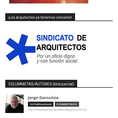
¡Los arquitectos ya tenemos convenio!
COLUMNISTAS/AUTORES (lista parcial)
Jorge Gorostiza
121 Publicaciones
0 COMENTARIOS
http://cinearquitecturaciudad.blogspot.com.es/