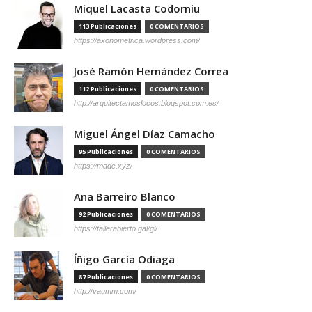
Miquel Lacasta Codorniu
113 Publicaciones
0 COMENTARIOS
https://axonometrica.wordpress.com/
José Ramón Hernández Correa
112 Publicaciones
0 COMENTARIOS
http://arquitectamoslocos.blogspot.com.es/
Miguel Ángel Díaz Camacho
95 Publicaciones
0 COMENTARIOS
https://madc.xyz/
Ana Barreiro Blanco
92 Publicaciones
0 COMENTARIOS
https://tallerabierto.gal/gl/
Íñigo García Odiaga
87 Publicaciones
0 COMENTARIOS
http://vaumm.com/