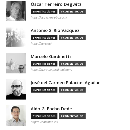
Óscar Tenreiro Degwitz
85 Publicaciones
0 COMENTARIOS
https://oscartenreiro.com/
Antonio S. Río Vázquez
57 Publicaciones
0 COMENTARIOS
https://asrv.es/
Marcelo Gardinetti
56 Publicaciones
0 COMENTARIOS
https://marcelogardinetti.com/
José del Carmen Palacios Aguilar
56 Publicaciones
0 COMENTARIOS
Aldo G. Facho Dede
51 Publicaciones
0 COMENTARIOS
http://urbanistas.lat/