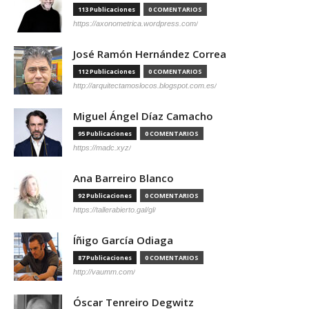
113 Publicaciones
0 COMENTARIOS
https://axonometrica.wordpress.com/
José Ramón Hernández Correa
112 Publicaciones
0 COMENTARIOS
http://arquitectamoslocos.blogspot.com.es/
Miguel Ángel Díaz Camacho
95 Publicaciones
0 COMENTARIOS
https://madc.xyz/
Ana Barreiro Blanco
92 Publicaciones
0 COMENTARIOS
https://tallerabierto.gal/gl/
Íñigo García Odiaga
87 Publicaciones
0 COMENTARIOS
http://vaumm.com/
Óscar Tenreiro Degwitz