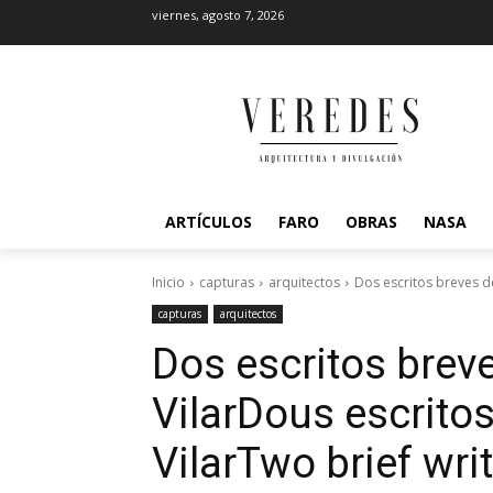
viernes, agosto 7, 2026
ARTÍCULOS
FARO
OBRAS
NASA
Inicio
capturas
arquitectos
Dos escritos breves de
capturas
arquitectos
Dos escritos brev
Vilar
Dous escritos
Vilar
Two brief wri