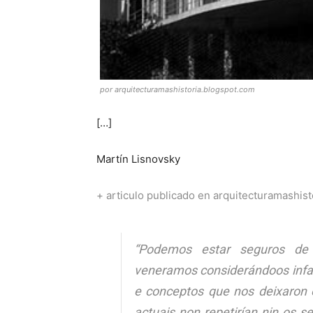
por arquitecturamashistoria.blogspot.com
[…]
Martín Lisnovsky
+ articulo publicado en arquitecturamashis
“Podemos estar seguros de
veneramos considerándoos infali
e conceptos que nos deixaron 
actuais non repetirían nin os s