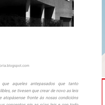
toria.blogspot.com
 que aqueles antepasados que tanto
bles, se tivesen que crear de novo as leis
e atopásense fronte ás nosas condicións
eus conceptos nin as súas leis e con todo