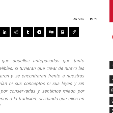
5807
27
que aquellos antepasados que tanto
ibles, si tuvieran que crear de nuevo las
aron y se encontraran frente a nuestras
rían ni sus conceptos ni sus leyes y sin
or conservarlas y sentimos miedo por
ios a la tradición, olvidando que ellos en
”