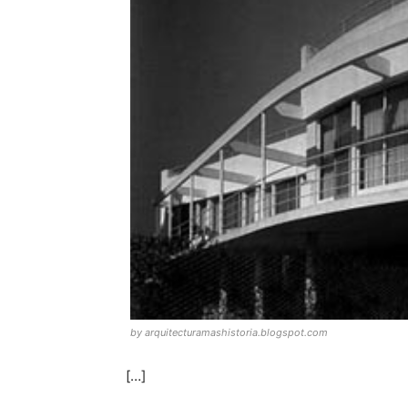
by arquitecturamashistoria.blogspot.com
[…]