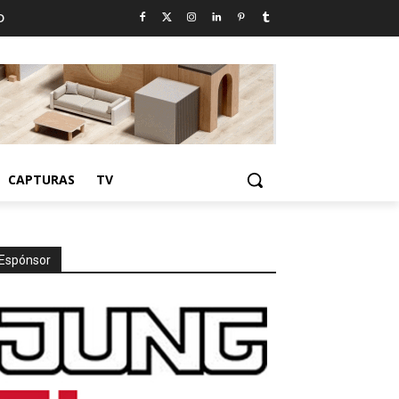
D
CAPTURAS
TV
Espónsor