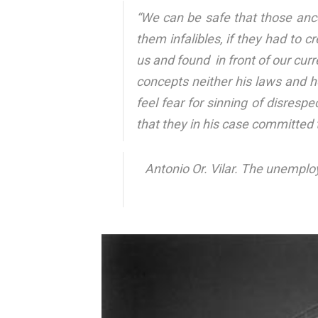
“We can be safe that those anc
them infalibles, if they had to c
us and found in front of our curr
concepts neither his laws and h
feel fear for sinning of disrespec
that they in his case committed t
Antonio Or. Vilar. The unempl