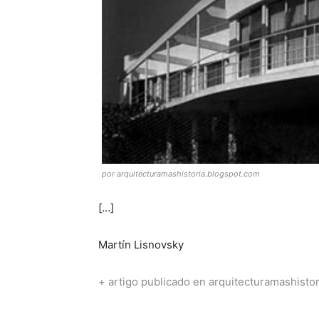
por arquitecturamashistoria.blogspot.com
[…]
Martín Lisnovsky
+ artigo publicado en arquitecturamashisto