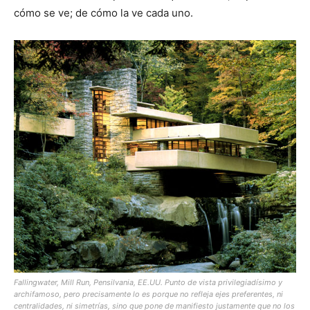
cómo se ve; de cómo la ve cada uno.
Fallingwater, Mill Run, Pensilvania, EE.UU. Punto de vista privilegiadísimo y
archifamoso, pero precisamente lo es porque no refleja ejes preferentes, ni
centralidades, ni simetrías, sino que pone de manifiesto justamente que no los