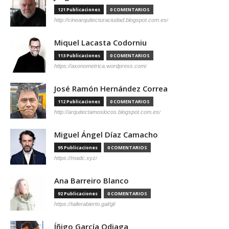
121 Publicaciones
0 COMENTARIOS
http://cinearquitecturaciudad.blogspot.com.es/
Miquel Lacasta Codorniu
113 Publicaciones
0 COMENTARIOS
https://axonometrica.wordpress.com/
José Ramón Hernández Correa
112 Publicaciones
0 COMENTARIOS
http://arquitectamoslocos.blogspot.com.es/
Miguel Ángel Díaz Camacho
95 Publicaciones
0 COMENTARIOS
https://madc.xyz/
Ana Barreiro Blanco
92 Publicaciones
0 COMENTARIOS
https://tallerabierto.gal/gl/
Íñigo García Odiaga