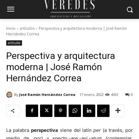
Inicio
artículos
Perspectiva y arquitectura moderna | José Ramón
Hernández Correa
artículos
Perspectiva y arquitectura
moderna | José Ramón
Hernández Correa
By
José Ramón Hernández Correa
17 enero, 2022
4361
0
La palabra
perspectiva
viene del latín
per
(a través, por
medio de, por) y
specto,-are,-avi,-atum
(contemplar,