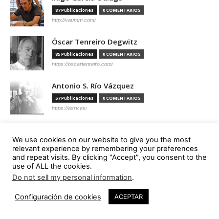
87 Publicaciones
0 COMENTARIOS
http://vaumm.com/
Óscar Tenreiro Degwitz
85 Publicaciones
0 COMENTARIOS
https://oscartenreiro.com/
Antonio S. Río Vázquez
57 Publicaciones
0 COMENTARIOS
https://asrv.es/
Marcelo Gardinetti
We use cookies on our website to give you the most
56 Publicaciones
0 COMENTARIOS
relevant experience by remembering your preferences
https://marcelogardinetti.com/
and repeat visits. By clicking “Accept”, you consent to the
use of ALL the cookies.
José del Carmen Palacios Aguilar
Do not sell my personal information
.
56 Publicaciones
0 COMENTARIOS
Configuración de cookies
ACEPTAR
Aldo G. Facho Dede