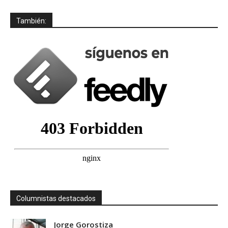
También:
Columnistas destacados
Jorge Gorostiza