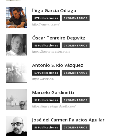
Íñigo García Odiaga
87 Publicaciones
0 COMENTARIOS
http://vaumm.com/
Óscar Tenreiro Degwitz
85 Publicaciones
0 COMENTARIOS
https://oscartenreiro.com/
Antonio S. Río Vázquez
57 Publicaciones
0 COMENTARIOS
https://asrv.es/
Marcelo Gardinetti
56 Publicaciones
0 COMENTARIOS
https://marcelogardinetti.com/
José del Carmen Palacios Aguilar
56 Publicaciones
0 COMENTARIOS