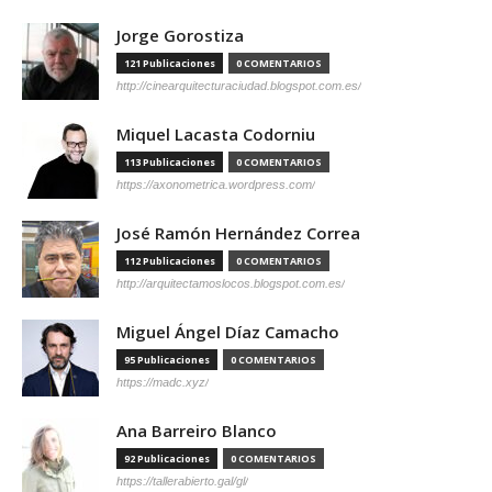
Jorge Gorostiza
121 Publicaciones
0 COMENTARIOS
http://cinearquitecturaciudad.blogspot.com.es/
Miquel Lacasta Codorniu
113 Publicaciones
0 COMENTARIOS
https://axonometrica.wordpress.com/
José Ramón Hernández Correa
112 Publicaciones
0 COMENTARIOS
http://arquitectamoslocos.blogspot.com.es/
Miguel Ángel Díaz Camacho
95 Publicaciones
0 COMENTARIOS
https://madc.xyz/
Ana Barreiro Blanco
92 Publicaciones
0 COMENTARIOS
https://tallerabierto.gal/gl/