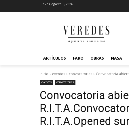
jueves, agosto 6, 2026
ARTÍCULOS
FARO
OBRAS
NASA
Inicio
eventos
convocatorias
Convocatoria abiert
eventos
convocatorias
Convocatoria abier
R.I.T.A.
Convocatori
R.I.T.A.
Opened sum