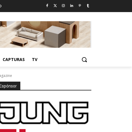
D
CAPTURAS
TV
Magazine
Espónsor