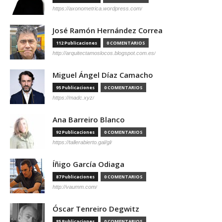
https://axonometrica.wordpress.com/
José Ramón Hernández Correa
112 Publicaciones
0 COMENTARIOS
http://arquitectamoslocos.blogspot.com.es/
Miguel Ángel Díaz Camacho
95 Publicaciones
0 COMENTARIOS
https://madc.xyz/
Ana Barreiro Blanco
92 Publicaciones
0 COMENTARIOS
https://tallerabierto.gal/gl/
Íñigo García Odiaga
87 Publicaciones
0 COMENTARIOS
http://vaumm.com/
Óscar Tenreiro Degwitz
85 Publicaciones
0 COMENTARIOS