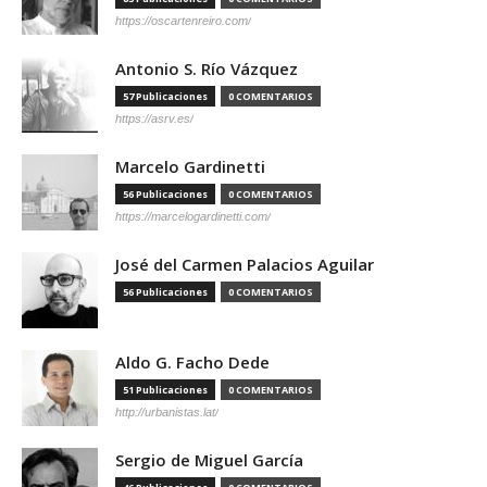
https://oscartenreiro.com/
Antonio S. Río Vázquez
57 Publicaciones
0 COMENTARIOS
https://asrv.es/
Marcelo Gardinetti
56 Publicaciones
0 COMENTARIOS
https://marcelogardinetti.com/
José del Carmen Palacios Aguilar
56 Publicaciones
0 COMENTARIOS
Aldo G. Facho Dede
51 Publicaciones
0 COMENTARIOS
http://urbanistas.lat/
Sergio de Miguel García