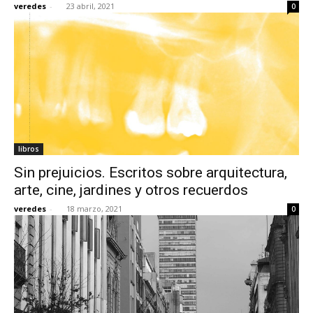
veredes
-
23 abril, 2021
0
[:]
libros
Sin prejuicios. Escritos sobre arquitectura,
arte, cine, jardines y otros recuerdos
veredes
-
18 marzo, 2021
0