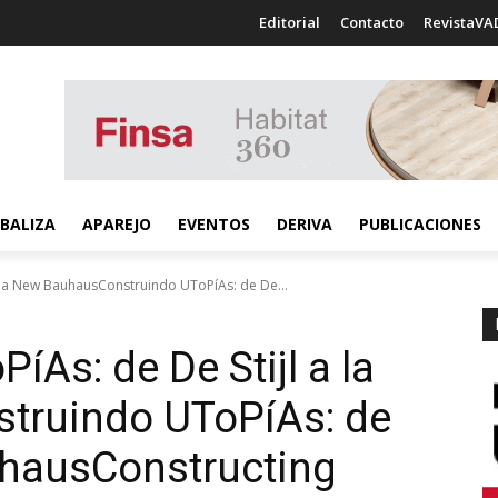
Editorial
Contacto
RevistaVA
BALIZA
APAREJO
EVENTOS
DERIVA
PUBLICACIONES
 la New BauhausConstruindo UToPíAs: de De...
As: de De Stijl a la
struindo UToPíAs: de
uhaus
Constructing