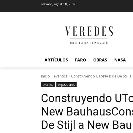
sábado, agosto 8, 2026
ARTÍCULOS
FARO
OBRAS
NASA
Inicio
eventos
Construyendo UToPíAs: de De Stijl a
eventos
exposiciones
Construyendo UToPí
New Bauhaus
Con
De Stijl a New Ba