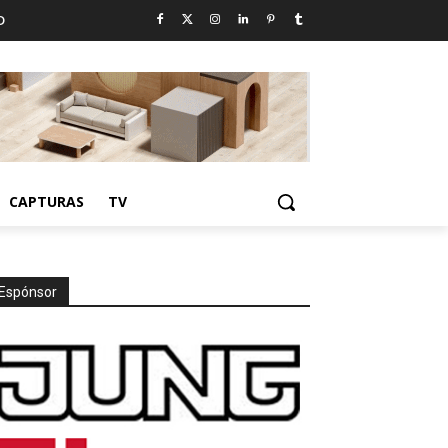
D
CAPTURAS
TV
Espónsor