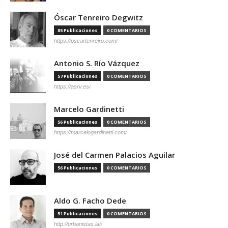
Óscar Tenreiro Degwitz
85 Publicaciones
0 COMENTARIOS
https://oscartenreiro.com/
Antonio S. Río Vázquez
57 Publicaciones
0 COMENTARIOS
https://asrv.es/
Marcelo Gardinetti
56 Publicaciones
0 COMENTARIOS
https://marcelogardinetti.com/
José del Carmen Palacios Aguilar
56 Publicaciones
0 COMENTARIOS
Aldo G. Facho Dede
51 Publicaciones
0 COMENTARIOS
http://urbanistas.lat/