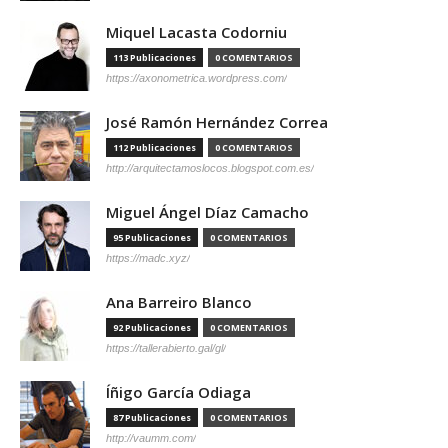
Miquel Lacasta Codorniu
113 Publicaciones
0 COMENTARIOS
https://axonometrica.wordpress.com/
José Ramón Hernández Correa
112 Publicaciones
0 COMENTARIOS
http://arquitectamoslocos.blogspot.com.es/
Miguel Ángel Díaz Camacho
95 Publicaciones
0 COMENTARIOS
https://madc.xyz/
Ana Barreiro Blanco
92 Publicaciones
0 COMENTARIOS
https://tallerabierto.gal/gl/
Íñigo García Odiaga
87 Publicaciones
0 COMENTARIOS
http://vaumm.com/