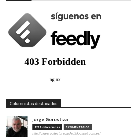
Columnistas destacados
Jorge Gorostiza
121 Publicaciones
0 COMENTARIOS
http://cinearquitecturaciudad.blogspot.com.es/