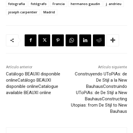
fotografía
fotógrafo
Francia
hermanos gaudin
j. andrieu
joseph carpentier
Madrid
Artículo anterior
Artículo siguiente
Catálogo BEAUXI disponible
Construyendo UToPíAs: de
online
Catálogo BEAUXI
De Stijl a la New
disponible online
Catalogue
Bauhaus
Construindo
available BEAUXI online
UToPíAs: de De Stijl a New
Bauhaus
Constructing
Utopias: from De Stijl to New
Bauhaus