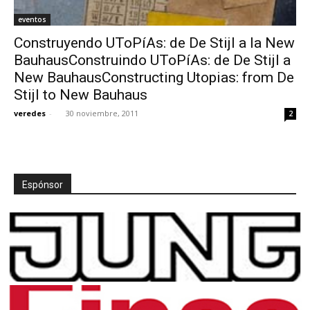
eventos
Construyendo UToPíAs: de De Stijl a la New
BauhausConstruindo UToPíAs: de De Stijl a
New BauhausConstructing Utopias: from De
Stijl to New Bauhaus
veredes
-
30 noviembre, 2011
2
Espónsor