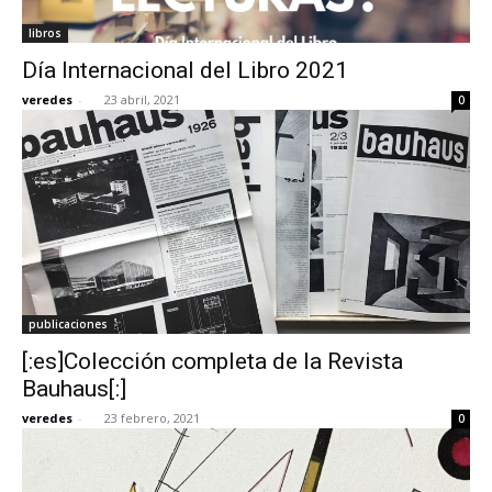
libros
Día Internacional del Libro 2021
veredes
-
23 abril, 2021
0
publicaciones
[:es]Colección completa de la Revista
Bauhaus[:]
veredes
-
23 febrero, 2021
0