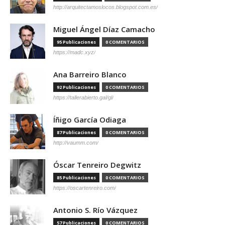
http://arquitectamoslocos.blogspot.com.es/
Miguel Ángel Díaz Camacho
95 Publicaciones
0 COMENTARIOS
https://madc.xyz/
Ana Barreiro Blanco
92 Publicaciones
0 COMENTARIOS
https://tallerabierto.gal/gl/
Íñigo García Odiaga
87 Publicaciones
0 COMENTARIOS
http://vaumm.com/
Óscar Tenreiro Degwitz
85 Publicaciones
0 COMENTARIOS
https://oscartenreiro.com/
Antonio S. Río Vázquez
57 Publicaciones
0 COMENTARIOS