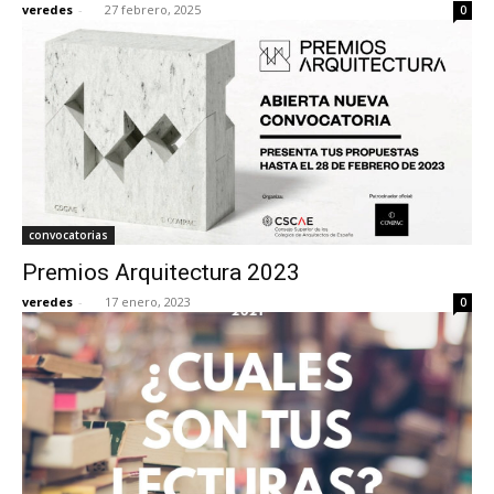
veredes
-
27 febrero, 2025
0
[:]
convocatorias
Premios Arquitectura 2023
veredes
-
17 enero, 2023
0