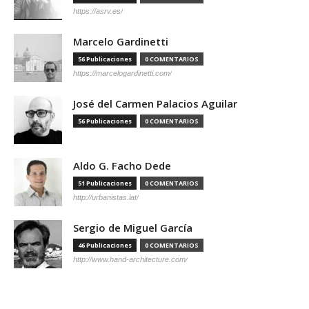
https://asrv.es/
Marcelo Gardinetti
56 Publicaciones
0 COMENTARIOS
https://marcelogardinetti.com/
José del Carmen Palacios Aguilar
56 Publicaciones
0 COMENTARIOS
Aldo G. Facho Dede
51 Publicaciones
0 COMENTARIOS
http://urbanistas.lat/
Sergio de Miguel García
46 Publicaciones
0 COMENTARIOS
http://www.hand-architecture.com/