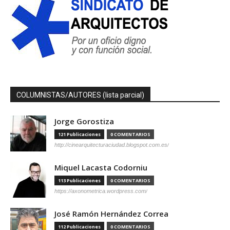
COLUMNISTAS/AUTORES (lista parcial)
Jorge Gorostiza
121 Publicaciones
0 COMENTARIOS
http://cinearquitecturaciudad.blogspot.com.es/
Miquel Lacasta Codorniu
113 Publicaciones
0 COMENTARIOS
https://axonometrica.wordpress.com/
José Ramón Hernández Correa
112 Publicaciones
0 COMENTARIOS