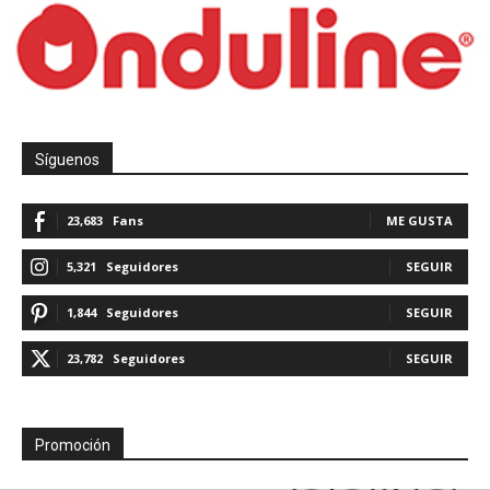
Síguenos
23,683
Fans
ME GUSTA
5,321
Seguidores
SEGUIR
1,844
Seguidores
SEGUIR
23,782
Seguidores
SEGUIR
Promoción