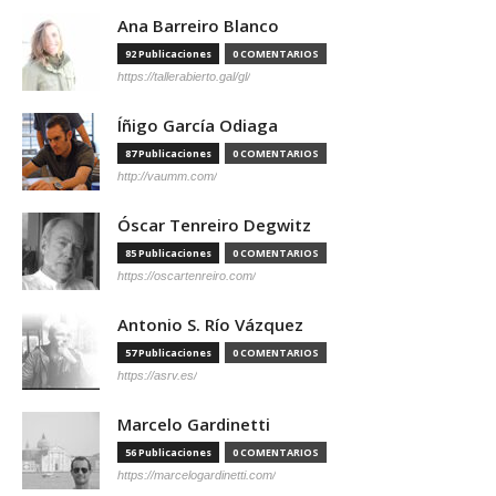
Ana Barreiro Blanco
92 Publicaciones
0 COMENTARIOS
https://tallerabierto.gal/gl/
Íñigo García Odiaga
87 Publicaciones
0 COMENTARIOS
http://vaumm.com/
Óscar Tenreiro Degwitz
85 Publicaciones
0 COMENTARIOS
https://oscartenreiro.com/
Antonio S. Río Vázquez
57 Publicaciones
0 COMENTARIOS
https://asrv.es/
Marcelo Gardinetti
56 Publicaciones
0 COMENTARIOS
https://marcelogardinetti.com/