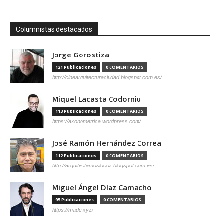
Columnistas destacados
Jorge Gorostiza
121 Publicaciones
0 COMENTARIOS
http://cinearquitecturaciudad.blogspot.com.es/
Miquel Lacasta Codorniu
113 Publicaciones
0 COMENTARIOS
https://axonometrica.wordpress.com/
José Ramón Hernández Correa
112 Publicaciones
0 COMENTARIOS
http://arquitectamoslocos.blogspot.com.es/
Miguel Ángel Díaz Camacho
95 Publicaciones
0 COMENTARIOS
https://madc.xyz/