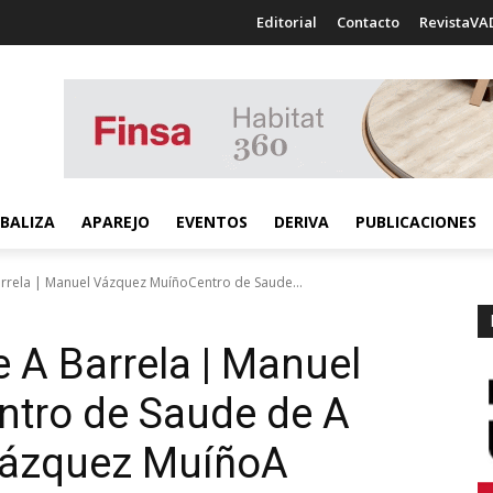
Editorial
Contacto
RevistaVA
BALIZA
APAREJO
EVENTOS
DERIVA
PUBLICACIONES
arrela | Manuel Vázquez MuíñoCentro de Saude...
e A Barrela | Manuel
ntro de Saude de A
Vázquez Muíño
A