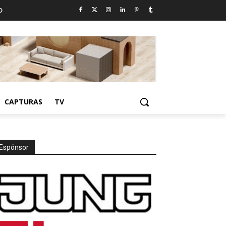
D
CAPTURAS
TV
Espónsor