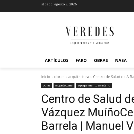
sábado, agosto 8, 2026
ARTÍCULOS
FARO
OBRAS
NASA
Inicio
obras
arquitectura
Centro de Salud de A B
obras
arquitectura
equipamiento sanitario
Centro de Salud d
Vázquez Muíño
Ce
Barrela | Manuel 