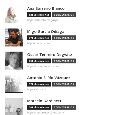
Ana Barreiro Blanco
92 Publicaciones
0 COMENTARIOS
https://tallerabierto.gal/gl/
Íñigo García Odiaga
87 Publicaciones
0 COMENTARIOS
http://vaumm.com/
Óscar Tenreiro Degwitz
85 Publicaciones
0 COMENTARIOS
https://oscartenreiro.com/
Antonio S. Río Vázquez
57 Publicaciones
0 COMENTARIOS
https://asrv.es/
Marcelo Gardinetti
56 Publicaciones
0 COMENTARIOS
https://marcelogardinetti.com/