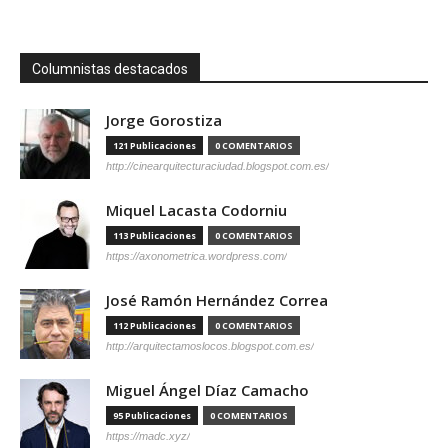
Columnistas destacados
Jorge Gorostiza
121 Publicaciones
0 COMENTARIOS
http://cinearquitecturaciudad.blogspot.com.es/
Miquel Lacasta Codorniu
113 Publicaciones
0 COMENTARIOS
https://axonometrica.wordpress.com/
José Ramón Hernández Correa
112 Publicaciones
0 COMENTARIOS
http://arquitectamoslocos.blogspot.com.es/
Miguel Ángel Díaz Camacho
95 Publicaciones
0 COMENTARIOS
https://madc.xyz/