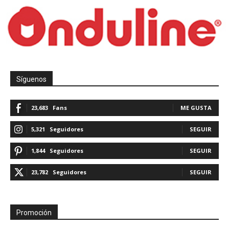
Síguenos
23,683
Fans
ME GUSTA
5,321
Seguidores
SEGUIR
1,844
Seguidores
SEGUIR
23,782
Seguidores
SEGUIR
Promoción