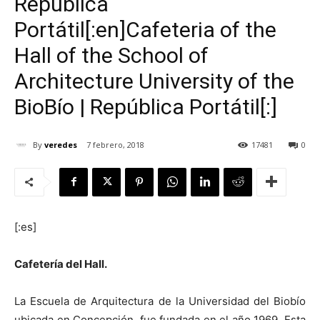
República
Portátil[:en]Cafeteria of the
Hall of the School of
Architecture University of the
[:]
BioBío | República Portátil[:]
By
veredes
7 febrero, 2018
17481
0
[:es]
Cafetería del Hall.
La Escuela de Arquitectura de la Universidad del Biobío
ubicada en Concepción, fue fundada en el año 1969. Esta