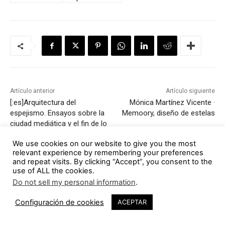
Artículo anterior
Artículo siguiente
[:es]Arquitectura del
Mónica Martínez Vicente ·
espejismo. Ensayos sobre la
Memoory, diseño de estelas
ciudad mediática y el fin de lo
público[:gl]Arquitectura do
We use cookies on our website to give you the most
espellismo. Ensaios sobre a
relevant experience by remembering your preferences
cidade mediática e o fin do
and repeat visits. By clicking “Accept”, you consent to the
público[:en]Architecture of
use of ALL the cookies.
the mirage. Tests on the
Do not sell my personal information
.
media city and the end of the
public thing[:]
Configuración de cookies
ACEPTAR