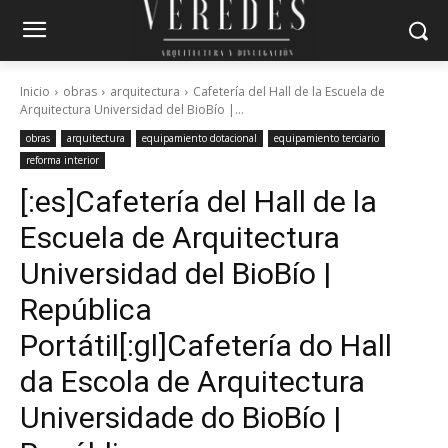
Inicio
obras
arquitectura
Cafetería del Hall de la Escuela de
Arquitectura Universidad del BioBío |...
obras
arquitectura
equipamiento dotacional
equipamiento terciario
reforma interior
[:es]Cafetería del Hall de la
Escuela de Arquitectura
Universidad del BioBío |
República
Portátil[:gl]Cafetería do Hall
da Escola de Arquitectura
Universidade do BioBío |