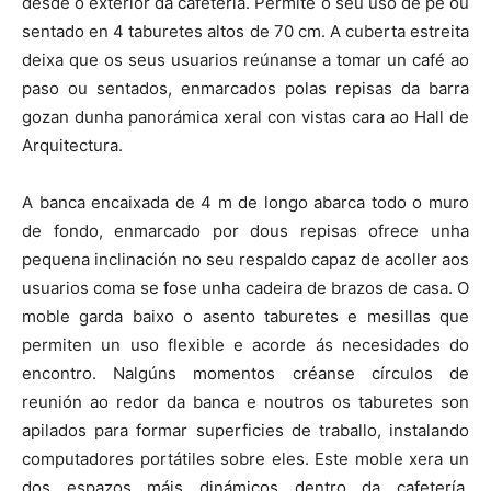
desde o exterior da cafetería. Permite o seu uso de pé ou
sentado en 4 taburetes altos de 70 cm. A cuberta estreita
deixa que os seus usuarios reúnanse a tomar un café ao
paso ou sentados, enmarcados polas repisas da barra
gozan dunha panorámica xeral con vistas cara ao Hall de
Arquitectura.
A banca encaixada de 4 m de longo abarca todo o muro
de fondo, enmarcado por dous repisas ofrece unha
pequena inclinación no seu respaldo capaz de acoller aos
usuarios coma se fose unha cadeira de brazos de casa. O
moble garda baixo o asento taburetes e mesillas que
permiten un uso flexible e acorde ás necesidades do
encontro. Nalgúns momentos créanse círculos de
reunión ao redor da banca e noutros os taburetes son
apilados para formar superficies de traballo, instalando
computadores portátiles sobre eles. Este moble xera un
dos espazos máis dinámicos dentro da cafetería,