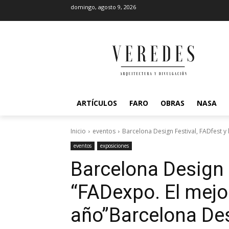
domingo, agosto 9, 2026
ARTÍCULOS
FARO
OBRAS
NASA
Inicio
eventos
Barcelona Design Festival, FADfest y
eventos
exposiciones
Barcelona Design F
“FADexpo. El mejo
año”
Barcelona Des