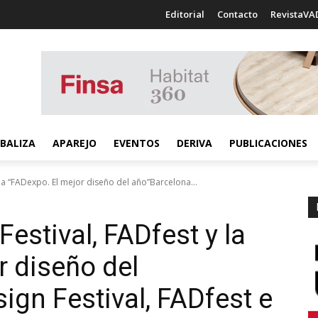
Editorial
Contacto
RevistaVA
BALIZA
APAREJO
EVENTOS
DERIVA
PUBLICACIONES
 la “FADexpo. El mejor diseño del año”Barcelona...
estival, FADfest y la
r diseño del
ign Festival, FADfest e