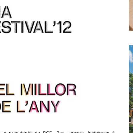
e o presidente do BCD, Pau Herrera, invítanvos á