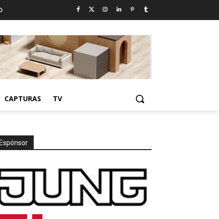
D
CAPTURAS
TV
Espónsor