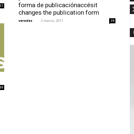
forma de publicaciónaccésit
37
changes the publication form
veredes
-
2 marzo, 2011
39
89