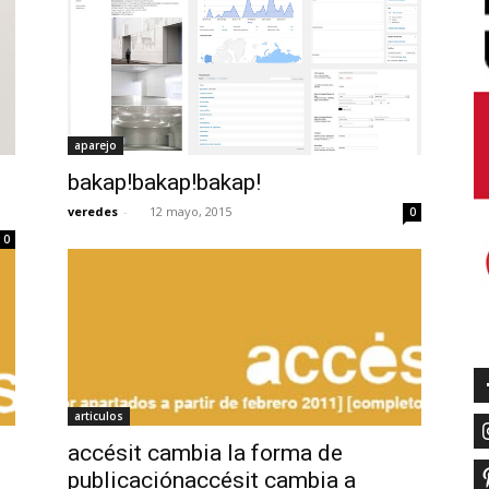
aparejo
bakap!bakap!bakap!
veredes
-
12 mayo, 2015
0
0
articulos
accésit cambia la forma de
publicaciónaccésit cambia a