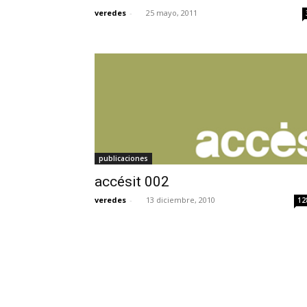
veredes
-
25 mayo, 2011
publicaciones
accésit 002
veredes
-
13 diciembre, 2010
12