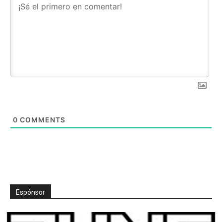
0
COMMENTS
Espónsor