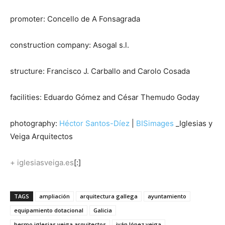
promoter: Concello de A Fonsagrada
construction company: Asogal s.l.
structure: Francisco J. Carballo and Carolo Cosada
facilities: Eduardo Gómez and César Themudo Goday
photography:
Héctor Santos-Díez
|
BISimages
_Iglesias y
Veiga Arquitectos
+ iglesiasveiga.es
[:]
TAGS
ampliación
arquitectura gallega
ayuntamiento
equipamiento dotacional
Galicia
hermo iglesias veiga arquitectos
iván lópez veiga