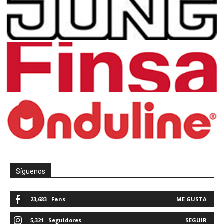
Síguenos
23,683
Fans
ME GUSTA
5,321
Seguidores
SEGUIR