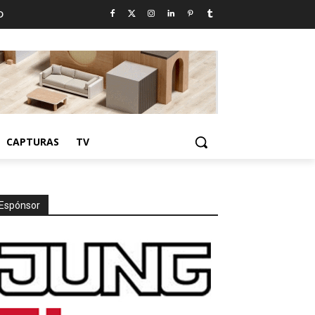
D
CAPTURAS
TV
Espónsor