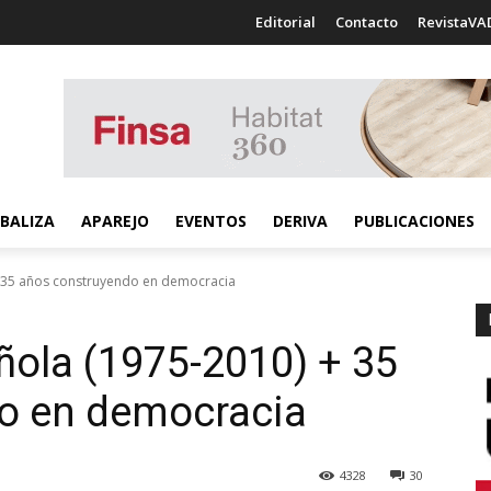
Editorial
Contacto
RevistaVA
BALIZA
APAREJO
EVENTOS
DERIVA
PUBLICACIONES
+ 35 años construyendo en democracia
ñola (1975-2010) + 35
o en democracia
4328
30