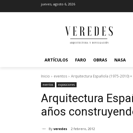
jueves, agosto 6, 2026
ARTÍCULOS
FARO
OBRAS
NASA
Inicio
eventos
Arquitectura Española (1975-2010) 
eventos
exposiciones
Arquitectura Espa
años construyend
By
veredes
2 febrero, 2012