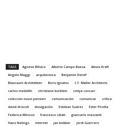
TAGS
Agnese Bifulco
Alberto Campo Baeza
Alexis Kraft
Angelo Maggi
arquitectura
Benjamin Denef
Blauraum Architekten
Boris Ignatov
C.F. Møller Architects
carlos medellín
christiane bürklein
cintya concari
colección nuovi pensieri
comunicación
comunicar
crítica
david driscoll
divulgación
Esteban Suárez
Ester Pirotta
Federica Minozzi
francesco cibati
giancarlo mazzanti
Hans Ibelings
internet
jan knikker
Jordi Guerrero