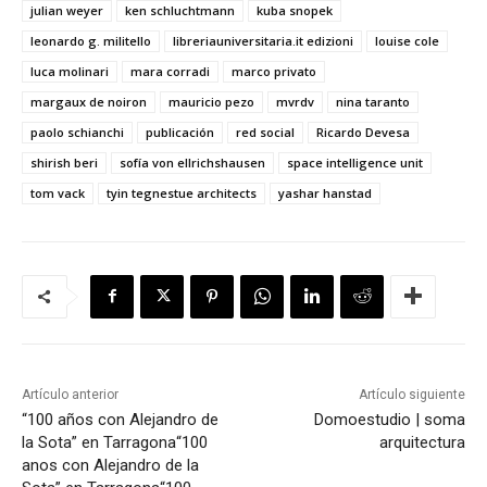
julian weyer
ken schluchtmann
kuba snopek
leonardo g. militello
libreriauniversitaria.it edizioni
louise cole
luca molinari
mara corradi
marco privato
margaux de noiron
mauricio pezo
mvrdv
nina taranto
paolo schianchi
publicación
red social
Ricardo Devesa
shirish beri
sofía von ellrichshausen
space intelligence unit
tom vack
tyin tegnestue architects
yashar hanstad
Artículo anterior
Artículo siguiente
“100 años con Alejandro de
Domoestudio | soma
la Sota” en Tarragona
“100
arquitectura
anos con Alejandro de la