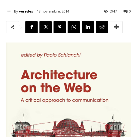
By
veredes
18 noviembre, 2014
6947
0
[:]