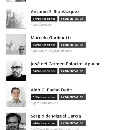
Antonio S. Río Vázquez
57 Publicaciones
0 COMENTARIOS
https://asrv.es/
Marcelo Gardinetti
56 Publicaciones
0 COMENTARIOS
https://marcelogardinetti.com/
José del Carmen Palacios Aguilar
56 Publicaciones
0 COMENTARIOS
Aldo G. Facho Dede
51 Publicaciones
0 COMENTARIOS
http://urbanistas.lat/
Sergio de Miguel García
46 Publicaciones
0 COMENTARIOS
http://www.hand-architecture.com/