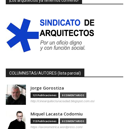
¡Los arquitectos ya tenemos convenio!
COLUMNISTAS/AUTORES (lista parcial)
Jorge Gorostiza
121 Publicaciones
0 COMENTARIOS
http://cinearquitecturaciudad.blogspot.com.es/
Miquel Lacasta Codorniu
113 Publicaciones
0 COMENTARIOS
https://axonometrica.wordpress.com/