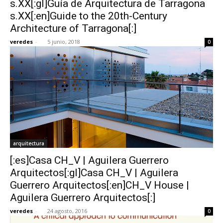
s.XX[:gl]Guía de Arquitectura de Tarragona
s.XX[:en]Guide to the 20th-Century
Architecture of Tarragona[:]
veredes
-
5 junio, 2018
0
[:]
arquitectura
[:es]Casa CH_V | Aguilera Guerrero
Arquitectos[:gl]Casa CH_V | Aguilera
Guerrero Arquitectos[:en]CH_V House |
Aguilera Guerrero Arquitectos[:]
veredes
-
24 agosto, 2016
0