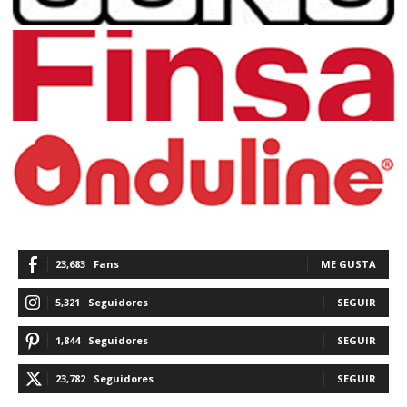
23,683
Fans
ME GUSTA
5,321
Seguidores
SEGUIR
1,844
Seguidores
SEGUIR
23,782
Seguidores
SEGUIR