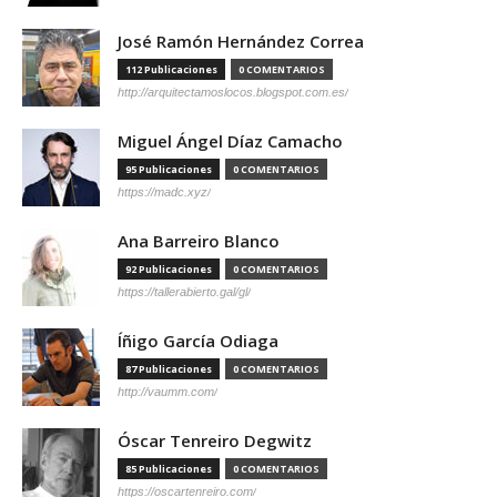
José Ramón Hernández Correa
112 Publicaciones
0 COMENTARIOS
http://arquitectamoslocos.blogspot.com.es/
Miguel Ángel Díaz Camacho
95 Publicaciones
0 COMENTARIOS
https://madc.xyz/
Ana Barreiro Blanco
92 Publicaciones
0 COMENTARIOS
https://tallerabierto.gal/gl/
Íñigo García Odiaga
87 Publicaciones
0 COMENTARIOS
http://vaumm.com/
Óscar Tenreiro Degwitz
85 Publicaciones
0 COMENTARIOS
https://oscartenreiro.com/