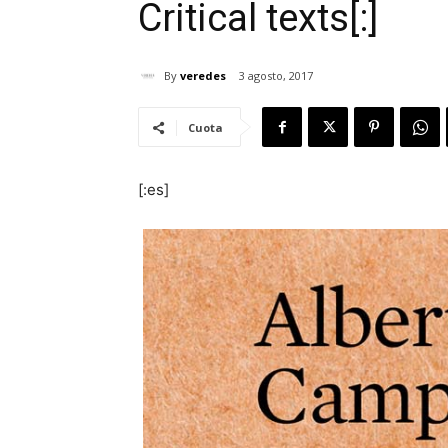
Critical texts[:]
By
veredes
3 agosto, 2017
Cuota
[:es]