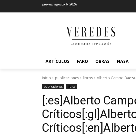
jueves, agosto 6, 2026
ARTÍCULOS
FARO
OBRAS
NASA
Inicio
publicaciones
libros
Alberto Campo Baeza. 
publicaciones
libros
[:es]Alberto Camp
Críticos[:gl]Albe
Críticos[:en]Albe