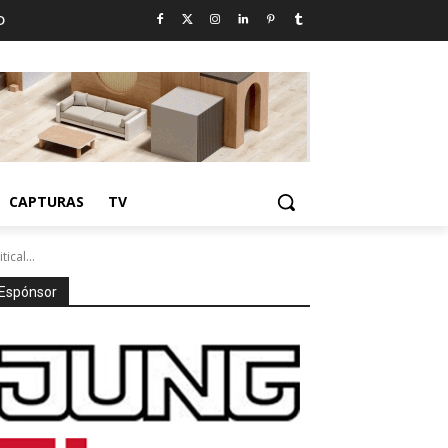
D
CAPTURAS
TV
cal...
Espónsor