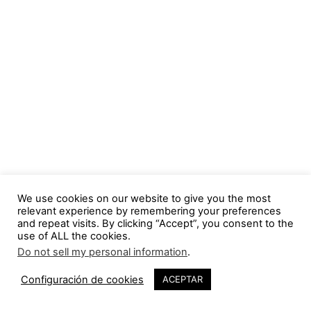
[:]
We use cookies on our website to give you the most
relevant experience by remembering your preferences
and repeat visits. By clicking “Accept”, you consent to the
use of ALL the cookies.
TAGS
arquitectura
arquitectura contemporánea
Do not sell my personal information
.
arquitectura japonesa
boceto
croquis
editorial taschen
fotografía
Jean Nouvel
land art
libro
maestro
Configuración de cookies
ACEPTAR
Norman Foster
Oscar Niemeyer
Philip Drew
Philip Jodidio