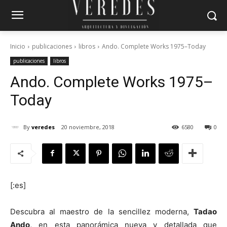
Inicio
publicaciones
libros
Ando. Complete Works 1975–Today
publicaciones
libros
Ando. Complete Works 1975–
Today
By
veredes
20 noviembre, 2018
6580
0
[:es]
Descubra al maestro de la sencillez moderna,
Tadao
Ando,
en esta panorámica nueva y detallada que