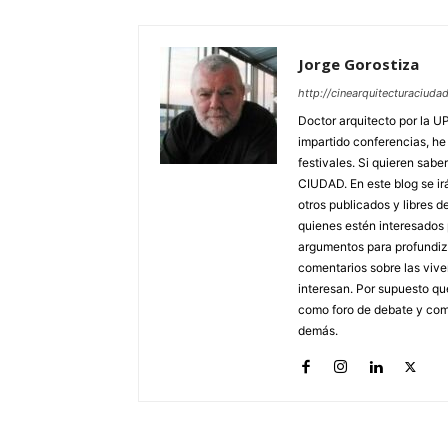
Jorge Gorostiza
http://cinearquitecturaciud
Doctor arquitecto por la U
impartido conferencias, he
festivales. Si quieren sa
CIUDAD. En este blog se ir
otros publicados y libres d
quienes estén interesados p
argumentos para profundiza
comentarios sobre las viv
interesan. Por supuesto qu
como foro de debate y com
demás.