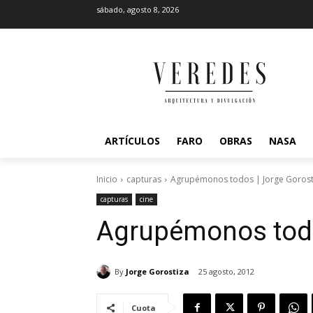
sábado, agosto 8, 2026
ARTÍCULOS
FARO
OBRAS
NASA
Inicio
capturas
Agrupémonos todos | Jorge Gorost
capturas
cine
Agrupémonos todo
By
Jorge Gorostiza
25 agosto, 2012
Cuota