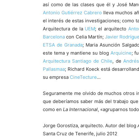
así como de las clases que él y José Man
Antonio Gutiérrez Cabrero
lleva muchos añ
el interés de estas investigaciones; como 
Arquitectura de la
UEM
; el arquitecto
Anto
Barcelona
con Celia Martín;
Javier Rodrígu
ETSA de Granada
; Maria Asunción Salga
este tema y mantiene su blog
Arquicine
; f
Arquitectura Santiago de Chile
, de
Andrés
Pallasmaa
; Richard Koeck está desarrollan
su empresa
CineTecture
…
Seguramente me olvido de muchos otros in
que deberíamos saber más del trabajo que 
como en
La Internacional
, «agruparnos todo
Jorge Gorostiza, arquitecto. Autor del blog
Santa Cruz de Tenerife, julio 2012