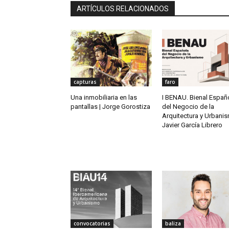
ARTÍCULOS RELACIONADOS
capturas
faro
Una inmobiliaria en las
I BENAU. Bienal Españ
pantallas | Jorge Gorostiza
del Negocio de la
Arquitectura y Urbanis
Javier García Librero
convocatorias
baliza