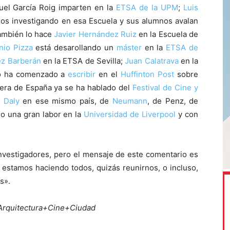
uel García Roig imparten en la
ETSA de la UPM
;
Luis
os investigando en esa Escuela y sus alumnos avalan
también lo hace
Javier Hernández Ruiz
en la Escuela de
nio Pizza
está desarollando un
máster
en la
ETSA de
ez Barberán
en la ETSA de Sevilla;
Juan Calatrava
en la
do ha comenzado a
escribir
en el
Huffinton Post
sobre
uera de España ya se ha hablado del
Festival de Cine y
 Daly
en ese mismo país, de
Neumann
, de Penz, de
do una gran labor en la
Universidad de Liverpool
y con
vestigadores, pero el mensaje de este comentario es
estamos haciendo todos, quizás reunirnos, o incluso,
s».
Arquitectura+Cine+Ciudad