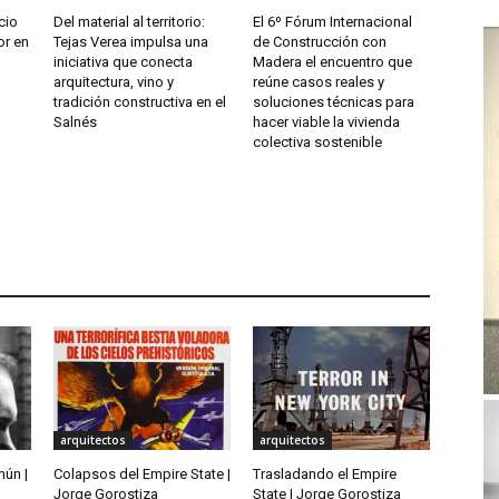
cio
Del material al territorio:
El 6º Fórum Internacional
or en
Tejas Verea impulsa una
de Construcción con
iniciativa que conecta
Madera el encuentro que
arquitectura, vino y
reúne casos reales y
tradición constructiva en el
soluciones técnicas para
Salnés
hacer viable la vivienda
colectiva sostenible
arquitectos
arquitectos
mún |
Colapsos del Empire State |
Trasladando el Empire
Jorge Gorostiza
State | Jorge Gorostiza