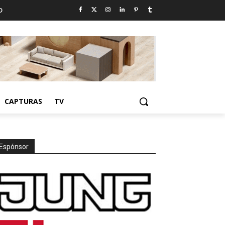
D
CAPTURAS
TV
Espónsor