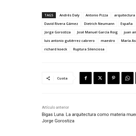
TAGS
Andrés Daly
Antonio Pizza
arquitectura
David Rivera Gámez
Dietrich Neumann
España
Jorge Gorostiza
José Manuel García Roig
juan a
luis antonio gutiérrez cabrero
maestro
María As
richard koeck
Ruptura Silenciosa
Cuota
Artículo anterior
Bigas Luna. La arquitectura como materia muer
Jorge Gorostiza