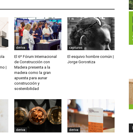
deriva
capturas
ola
El 6º Fórum Internacional
El esquivo hombre común |
de Construcción con
Jorge Gorostiza
mo |
Madera presenta a la
madera como la gran
apuesta para aunar
construcción y
sostenibilidad
deriva
deriva