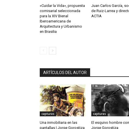
«Cuidar la Vida», propuesta
Juan Carlos García, so
comisarial seleccionada
de Ruiz-Larrea y direct
para la XIV Bienal
ACTIA
Iberoamericana de
Arquitectura y Urbanismo
en Brasilia
ARTÍCULOS DEL AUTOR
capturas
capturas
Una inmobiliaria en las
El esquivo hombre co
pantallas | Jorge Gorostiza
Jorge Gorostiza