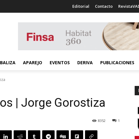
Editorial
Contacto
RevistaVA
BALIZA
APAREJO
EVENTOS
DERIVA
PUBLICACIONES
iza
s | Jorge Gorostiza
8352
1