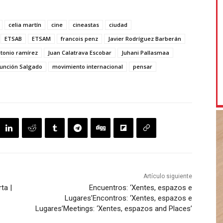
celia martín
cine
cineastas
ciudad
ETSAB
ETSAM
francois penz
Javier Rodríguez Barberán
ntonio ramírez
Juan Calatrava Escobar
Juhani Pallasmaa
unción Salgado
movimiento internacional
pensar
Artículo siguiente
ta |
Encuentros: ‘Xentes, espazos e
Lugares’
Encontros: ‘Xentes, espazos e
Lugares’
Meetings: ‘Xentes, espazos and Places’