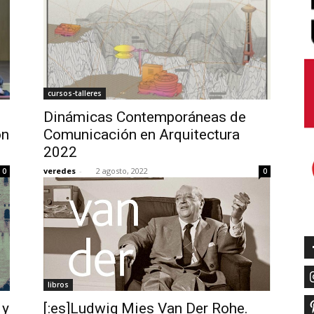
cursos-talleres
Dinámicas Contemporáneas de
ón
Comunicación en Arquitectura
2022
veredes
-
2 agosto, 2022
0
0
libros
 y
[:es]Ludwig Mies Van Der Rohe.