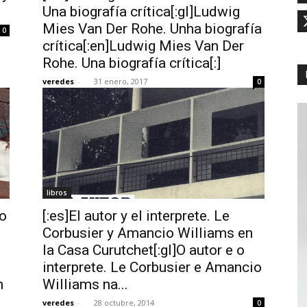
Una biografía crítica[:gl]Ludwig
Mies Van Der Rohe. Unha biografía
0
crítica[:en]Ludwig Mies Van Der
Rohe. Una biografía crítica[:]
veredes
-
31 enero, 2017
0
libros
io
[:es]El autor y el interprete. Le
Corbusier y Amancio Williams en
la Casa Curutchet[:gl]O autor e o
interprete. Le Corbusier e Amancio
n
Williams na...
veredes
-
28 octubre, 2014
0