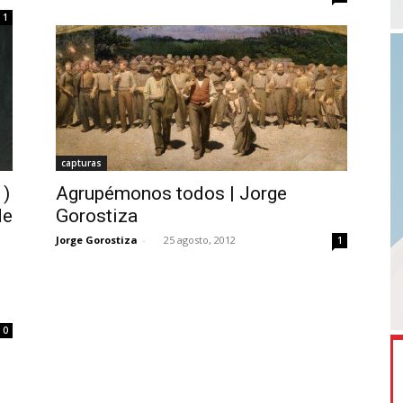
1
capturas
1)
Agrupémonos todos | Jorge
de
Gorostiza
Jorge Gorostiza
-
25 agosto, 2012
1
0