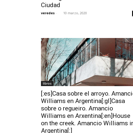
Ciudad
veredes
-
10 marzo, 2020
libros
[:es]Casa sobre el arroyo. Amanc
Williams en Argentina[:gl]Casa
sobre o regueiro. Amancio
Williams en Arxentina[:en]House
on the creek. Amancio Williams i
Argentina[:]