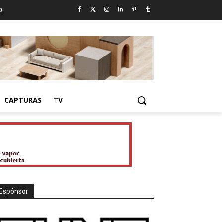
D
CAPTURAS
TV
Espónsor