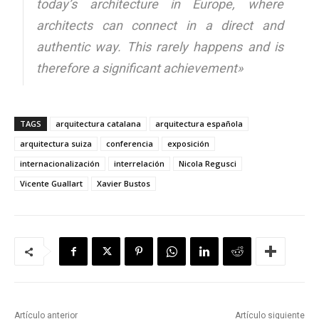
today’s architecture in Europe, where
architects can connect in a direct and
authentic way. This rarely happens and is
therefore a significant achievement»
TAGS
arquitectura catalana
arquitectura española
arquitectura suiza
conferencia
exposición
internacionalización
interrelación
Nicola Regusci
Vicente Guallart
Xavier Bustos
Artículo anterior
Artículo siguiente