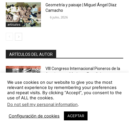
Geometría y paisaje | Miguel Ángel Díaz
Camacho
6 julio, 2026
artículos
ARTÍCULOS DEL AUTOR
VIII Congreso Internacional Pioneros de la
Arquitectura Moderna Española:
Integración en el entorno
We use cookies on our website to give you the most
6 agosto, 2026
relevant experience by remembering your preferences
tv
and repeat visits. By clicking “Accept”, you consent to the
use of ALL the cookies.
Dental Seny | David Hernández
Do not sell my personal information
.
Arquitectura – Murillo Arquitectos
5 agosto, 2026
Configuración de cookies
ACEPTAR
arquitectura