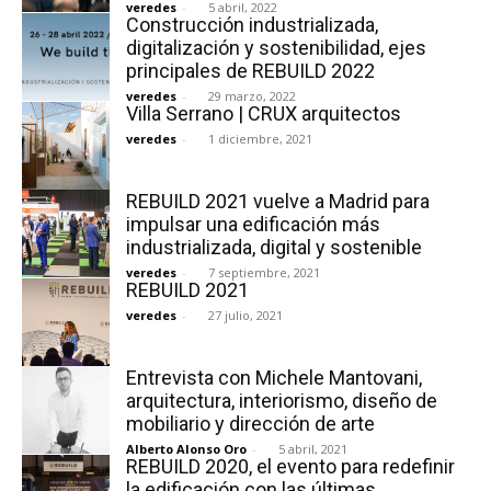
veredes
-
5 abril, 2022
Construcción industrializada,
digitalización y sostenibilidad, ejes
principales de REBUILD 2022
veredes
-
29 marzo, 2022
Villa Serrano | CRUX arquitectos
veredes
-
1 diciembre, 2021
REBUILD 2021 vuelve a Madrid para
impulsar una edificación más
industrializada, digital y sostenible
veredes
-
7 septiembre, 2021
REBUILD 2021
veredes
-
27 julio, 2021
Entrevista con Michele Mantovani,
arquitectura, interiorismo, diseño de
mobiliario y dirección de arte
Alberto Alonso Oro
-
5 abril, 2021
REBUILD 2020, el evento para redefinir
la edificación con las últimas