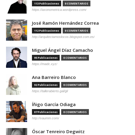
113 Publicaciones
0 COMENTARIOS
https://axonometrica.wordpress.com/
José Ramón Hernández Correa
112 Publicaciones
0 COMENTARIOS
http://arquitectamoslocos.blogspot.com.es/
Miguel Ángel Díaz Camacho
95 Publicaciones
0 COMENTARIOS
https://madc.xyz/
Ana Barreiro Blanco
92 Publicaciones
0 COMENTARIOS
https://tallerabierto.gal/gl/
Íñigo García Odiaga
87 Publicaciones
0 COMENTARIOS
http://vaumm.com/
Óscar Tenreiro Degwitz