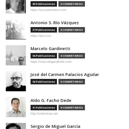
85 Publicaciones
0 COMENTARIOS
https://oscartenreiro.com/
Antonio S. Río Vázquez
57 Publicaciones
0 COMENTARIOS
https://asrv.es/
Marcelo Gardinetti
56 Publicaciones
0 COMENTARIOS
https://marcelogardinetti.com/
José del Carmen Palacios Aguilar
56 Publicaciones
0 COMENTARIOS
Aldo G. Facho Dede
51 Publicaciones
0 COMENTARIOS
http://urbanistas.lat/
Sergio de Miguel García