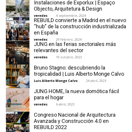
Instalaciones de Exporlux | Espaço
Objecto, Arquitetura & Design
veredes
-
4 septiembre, 2024
REBUILD convierte a Madrid en el nuevo
“hub” de la construcción industrializada
en España
veredes
-
29 febrero, 2024
JUNG en las ferias sectoriales más
relevantes del sector
veredes
-
10 octubre, 2023
Bruno Stagno: descubriendo la
tropicalidad | Luis Alberto Monge Calvo
Luis Alberto Monge Calvo
-
24 abril, 2023
JUNG HOME, la nueva domótica fácil
para el hogar
veredes
-
6 abril, 2023
Congreso Nacional de Arquitectura
Avanzada y Construcción 4.0 en
REBUILD 2022