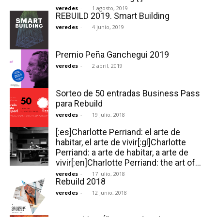
veredes
-
1 agosto, 2019
REBUILD 2019. Smart Building
veredes
-
4 junio, 2019
Premio Peña Ganchegui 2019
veredes
-
2 abril, 2019
Sorteo de 50 entradas Business Pass
para Rebuild
veredes
-
19 julio, 2018
[:es]Charlotte Perriand: el arte de
habitar, el arte de vivir[:gl]Charlotte
Perriand: a arte de habitar, a arte de
vivir[:en]Charlotte Perriand: the art of...
veredes
-
17 julio, 2018
Rebuild 2018
veredes
-
12 junio, 2018