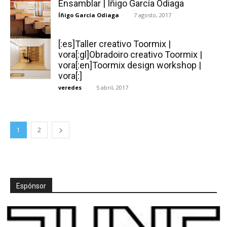
Ensamblar | Íñigo García Odiaga
Íñigo García Odiaga
-
7 agosto, 2017
[:es]Taller creativo Toormix |
vora[:gl]Obradoiro creativo Toormix |
vora[:en]Toormix design workshop |
vora[:]
veredes
-
5 abril, 2017
1
2
Espónsor