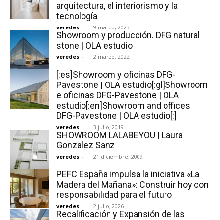
arquitectura, el interiorismo y la
tecnología
veredes
-
9 marzo, 2023
Showroom y producción. DFG natural
stone | OLA estudio
[:]
veredes
-
2 marzo, 2022
[:es]Showroom y oficinas DFG-
Pavestone | OLA estudio[:gl]Showroom
e oficinas DFG-Pavestone | OLA
estudio[:en]Showroom and offices
DFG-Pavestone | OLA estudio[:]
veredes
-
3 julio, 2019
SHOWROOM LALABEYOU ‏| Laura
Gonzalez Sanz
veredes
-
21 diciembre, 2009
PEFC España impulsa la iniciativa «La
Madera del Mañana»: Construir hoy con
responsabilidad para el futuro
veredes
-
2 julio, 2026
Recalificación y Expansión de las