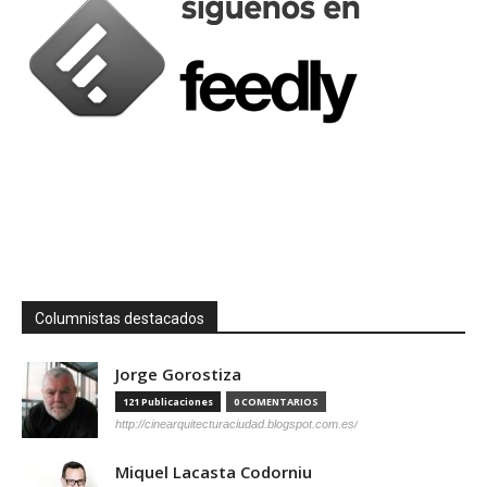
Columnistas destacados
Jorge Gorostiza
121 Publicaciones
0 COMENTARIOS
http://cinearquitecturaciudad.blogspot.com.es/
Miquel Lacasta Codorniu