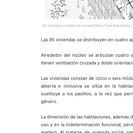
85 viviendas sociales en Cornellà Peris+Toral Arquitectes 
Las 85 viviendas se distribuyen en cuatro ag
Alrededor del núcleo se articulan cuatro 
tienen ventilación cruzada y doble orientaci
Las viviendas constan de cinco o seis módu
abierta e inclusiva se sitúa en la habit
sustituye a los pasillos, a la vez que perm
género.
La dimensión de las habitaciones, además d
uso y en la indeterminación funcional, perm
madera. Al tratarse de vivienda social, pa