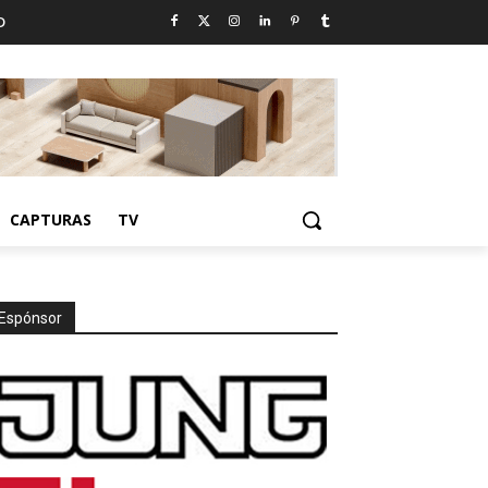
D
CAPTURAS
TV
Espónsor