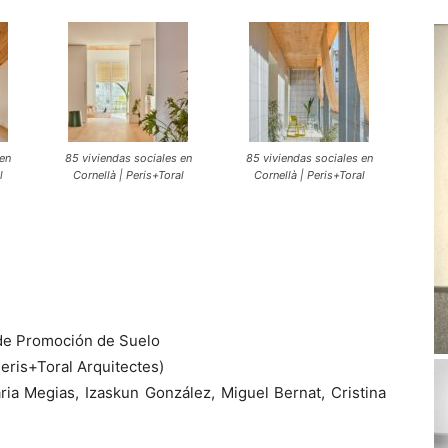
 en
85 viviendas sociales en
85 viviendas sociales en
l
Cornellà | Peris+Toral
Cornellà | Peris+Toral
 de Promoción de Suelo
eris+Toral Arquitectes)
ria Megias, Izaskun González, Miguel Bernat, Cristina