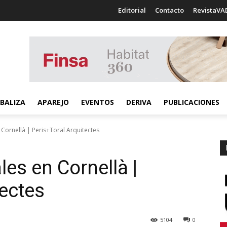
Editorial
Contacto
RevistaVA
BALIZA
APAREJO
EVENTOS
DERIVA
PUBLICACIONES
 Cornellà | Peris+Toral Arquitectes
les en Cornellà |
tectes
5104
0