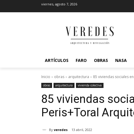
viernes, agosto 7, 2026
ARTÍCULOS
FARO
OBRAS
NASA
Inicio
obras
arquitectura
85 viviendas sociales en
obras
arquitectura
vivienda colectiva
85 viviendas socia
Peris+Toral Arqui
By
veredes
13 abril, 2022