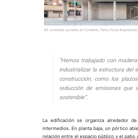
85 viviendas sociales en Cornellà | Peris+Toral Arquitectes
“Hemos trabajado con madera p
industrializar la estructura del 
construcción, como los plazos
reducción de emisiones que s
sostenible”.
La edificación se organiza alrededor d
intermedios. En planta baja, un pórtico abier
relación entre el espacio público y el pati