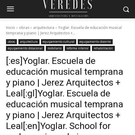
Inicio
obras
arquitectura
Yoglar. Escuela de educación musical
temprana y piano | Jerez Arquitectos +...
obras
arquitectura
equipamiento cultural
equipamiento docente
equipamiento dotacional
mobiliario
reforma interior
rehabilitación
[:es]Yoglar. Escuela de
educación musical temprana
y piano | Jerez Arquitectos +
Leal[:gl]Yoglar. Escuela de
educación musical temprana
y piano | Jerez Arquitectos +
Leal[:en]Yoglar. School for