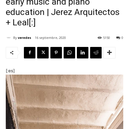
early music and piano
education | Jerez Arquitectos
+ Leal[:]
[:]
By
veredes
16 septiembre, 2020
5150
0
[:es]