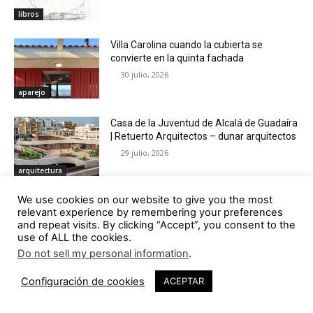
libros
Villa Carolina cuando la cubierta se
convierte en la quinta fachada
30 julio, 2026
aparejo
Casa de la Juventud de Alcalá de Guadaíra
| Retuerto Arquitectos – dunar arquitectos
29 julio, 2026
arquitectura
We use cookies on our website to give you the most
Rafael Baltar, testigo de un tiempo.
relevant experience by remembering your preferences
Arquitectura y compromiso en una Galicia
and repeat visits. By clicking “Accept”, you consent to the
en transformación
use of ALL the cookies.
28 julio, 2026
eventos
Do not sell my personal information
.
Disfuncional funcionalismo. Ideología,
Configuración de cookies
ACEPTAR
arquitectura y crisis, 1945-1980
23 julio, 2026